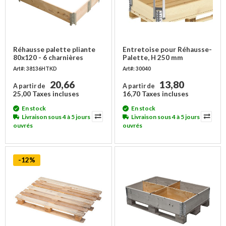
Réhausse palette pliante
Entretoise pour Réhausse-
80x120 - 6 charnières
Palette, H 250 mm
Art#: 38136HTKD
Art#: 30040
20,66
13,80
A partir de
A partir de
25,00 Taxes incluses
16,70 Taxes incluses
En stock
En stock
Livraison sous 4 à 5 jours
Livraison sous 4 à 5 jours
ouvrés
ouvrés
-12%