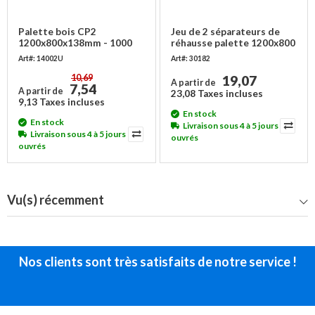
Palette bois CP2
Jeu de 2 séparateurs de
1200x800x138mm - 1000
réhausse palette 1200x800
kg - Occasion
- 4 compartiments
Art#: 14002U
Art#: 30182
10,69
19,07
A partir de
7,54
A partir de
23,08 Taxes incluses
9,13 Taxes incluses
En stock
En stock
Livraison sous 4 à 5 jours
Livraison sous 4 à 5 jours
ouvrés
ouvrés
Vu(s) récemment
Nos clients sont très satisfaits de notre service !