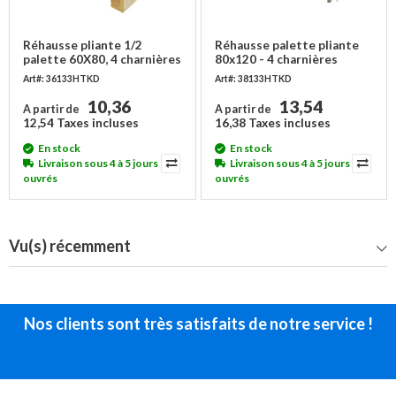
Réhausse pliante 1/2
Réhausse palette pliante
palette 60X80, 4 charnières
80x120 - 4 charnières
- 1er choix
Art#: 36133HTKD
Art#: 38133HTKD
10,36
13,54
A partir de
A partir de
12,54 Taxes incluses
16,38 Taxes incluses
En stock
En stock
Livraison sous 4 à 5 jours
Livraison sous 4 à 5 jours
ouvrés
ouvrés
Vu(s) récemment
Nos clients sont très satisfaits de notre service !