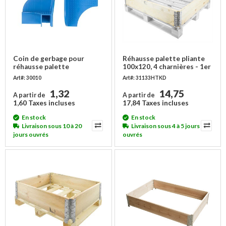
Coin de gerbage pour
Réhausse palette pliante
réhausse palette
100x120, 4 charnières - 1er
choix
Art#: 30010
Art#: 31133HTKD
1,32
14,75
A partir de
A partir de
1,60 Taxes incluses
17,84 Taxes incluses
En stock
En stock
Livraison sous 10 à 20
Livraison sous 4 à 5 jours
jours ouvrés
ouvrés