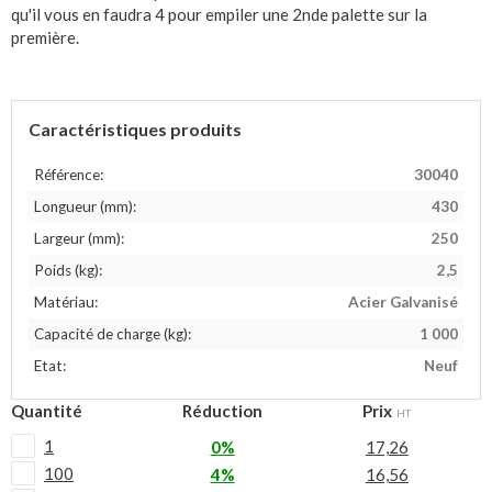
qu'il vous en faudra 4 pour empiler une 2nde palette sur la
première.
Caractéristiques produits
Référence:
30040
Longueur (mm):
430
Largeur (mm):
250
Poids (kg):
2,5
Matériau:
Acier Galvanisé
Capacité de charge (kg):
1 000
Etat:
Neuf
Quantité
Réduction
Prix
HT
1
0%
17,26
100
4%
16,56