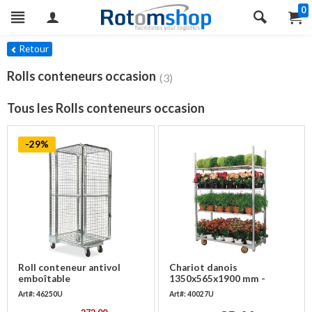
0
res
Retour
Rolls conteneurs occasion
(3)
Tous les Rolls conteneurs occasion
-29%
Roll conteneur antivol
Chariot danois
emboîtable
1350x565x1900 mm -
850x735x1690mm -
Occasion
Art#: 46250U
Art#: 40027U
Occasion