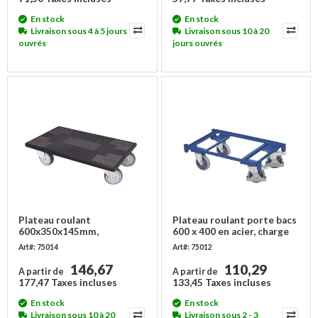
En stock
En stock
Livraison sous 4 à 5 jours
Livraison sous 10 à 20
ouvrés
jours ouvrés
Plateau roulant
Plateau roulant porte bacs
600x350x145mm,
600 x 400 en acier, charge
revêtement caoutchouc,
250 kg
Art#: 75014
Art#: 75012
roues TPR
146,67
110,29
A partir de
A partir de
177,47 Taxes incluses
133,45 Taxes incluses
En stock
En stock
Livraison sous 10 à 20
Livraison sous 2 - 3