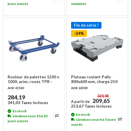
jours ouvrés
semaines
Fin de série !
-24%
Rouleur de palettes 1200 x
Plateau roulant Pally
1000, acier, roues TPR -
800x600 mm, charge 250
500 kg
kg, 2 en 1
Art#: 41540
Art#: 60308
284,19
324,48
209,65
A partir de
341,03 Taxes incluses
253,67 Taxes incluses
En stock
En stock
Livraison sous 10 à 20
Livraison sous 4 à 5 jours
jours ouvrés
ouvrés