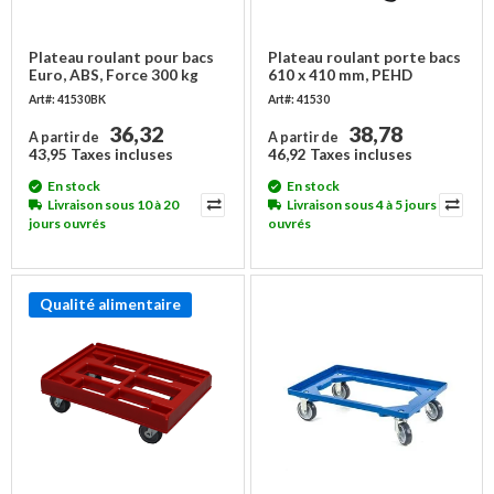
Plateau roulant pour bacs
Plateau roulant porte bacs
Euro, ABS, Force 300 kg
610 x 410 mm, PEHD
Art#: 41530BK
Art#: 41530
36,32
38,78
A partir de
A partir de
43,95 Taxes incluses
46,92 Taxes incluses
En stock
En stock
Livraison sous 10 à 20
Livraison sous 4 à 5 jours
jours ouvrés
ouvrés
Qualité alimentaire