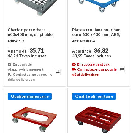
Chariot porte-bacs
Plateau roulant pour bac
600x400 mm, empilable,
euro 600 x 400 mm , ABS,
plateau ajouré à rebord
bleu
Art#: 41535
Art#: 41530BKA
35,71
36,32
A partir de
A partir de
43,21 Taxes incluses
43,95 Taxes incluses
En cours de
En rupture de stock
réapprovisionnement
Contactez-nous pour le
Contactez-nous pour le
délai de livraison
délai de livraison
Qualité alimentaire
Qualité alimentaire