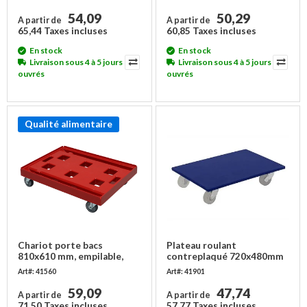
ABS
ABS
54,09
50,29
A partir de
A partir de
65,44 Taxes incluses
60,85 Taxes incluses
En stock
En stock
Livraison sous 4 à 5 jours
Livraison sous 4 à 5 jours
ouvrés
ouvrés
Qualité alimentaire
Chariot porte bacs
Plateau roulant
810x610 mm, empilable,
contreplaqué 720x480mm
PEHD
- Roues PP
Art#: 41560
Art#: 41901
59,09
47,74
A partir de
A partir de
71,50 Taxes incluses
57,77 Taxes incluses