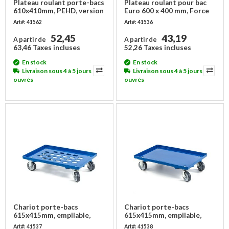
Plateau roulant porte-bacs
Plateau roulant pour bac
610x410mm, PEHD, version
Euro 600 x 400 mm, Force
soudée
250 kg
Art#: 41562
Art#: 41536
52,45
43,19
A partir de
A partir de
63,46 Taxes incluses
52,26 Taxes incluses
En stock
En stock
Livraison sous 4 à 5 jours
Livraison sous 4 à 5 jours
ouvrés
ouvrés
Chariot porte-bacs
Chariot porte-bacs
615x415mm, empilable,
615x415mm, empilable,
plateau ouvert à rebord,
plateau fermé à rebord,
Art#: 41537
Art#: 41538