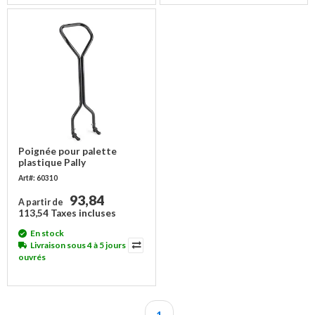
Poignée pour palette
plastique Pally
Art#: 60310
93,84
A partir de
113,54 Taxes incluses
En stock
Livraison sous 4 à 5 jours
ouvrés