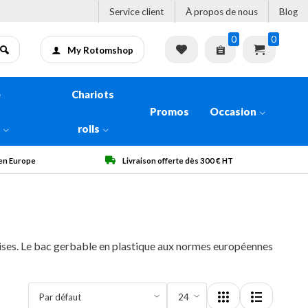
Service client
À propos de nous
Blog
0
0
My Rotomshop
e
Chariots
Promos
Occasion
n
rolls
 € HT
Qualité garantie
dises. Le bac gerbable en plastique aux normes européennes