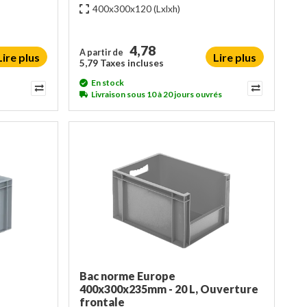
400x300x120
(Lxlxh)
4,78
A partir de
Lire plus
Lire plus
5,79 Taxes incluses
En stock
Livraison sous 10 à 20 jours ouvrés
Bac norme Europe
400x300x235mm - 20 L, Ouverture
frontale