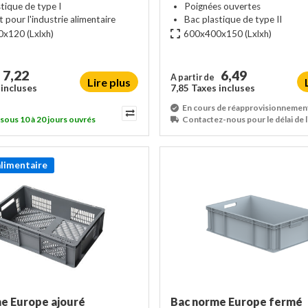
tique de type I
Poignées ouvertes
 pour l'industrie alimentaire
Bac plastique de type II
0x120
(Lxlxh)
600x400x150
(Lxlxh)
7,22
6,49
A partir de
Lire plus
 incluses
7,85 Taxes incluses
En cours de réapprovisionnemen
 sous 10 à 20 jours ouvrés
Contactez-nous pour le délai de l
alimentaire
e Europe ajouré
Bac norme Europe fermé