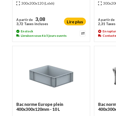
300x200x120
(Lxlxh)
300x20
3,08
A partir de
A partir de
Lire plus
3,72 Taxes incluses
2,31 Taxes
En stock
En ruptur
Livraison sous 4 à 5 jours ouvrés
Contactez
Bac norme Europe plein
Bac norm
400x300x120mm - 10 L
400x300x