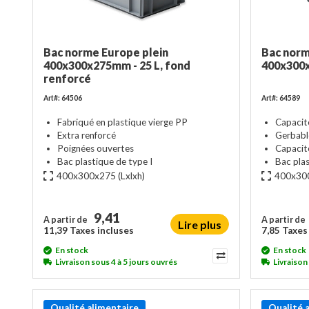
Bac norme Europe plein
Bac norm
400x300x275mm - 25 L, fond
400x300x
renforcé
Art#: 64506
Art#: 64589
Fabriqué en plastique vierge PP
Capacit
Extra renforcé
Gerbabl
Poignées ouvertes
Capacit
Bac plastique de type I
Bac plas
400x300x275
(Lxlxh)
400x30
9,41
A partir de
A partir de
Lire plus
11,39 Taxes incluses
7,85 Taxes
En stock
En stock
Livraison sous 4 à 5 jours ouvrés
Livraison
Qualité alimentaire
Qualité 