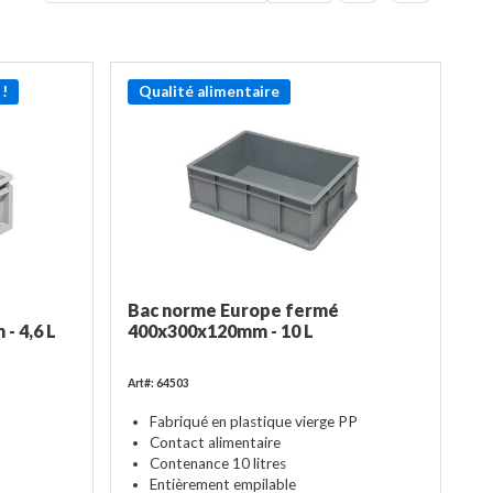
!
Qualité alimentaire
Bac norme Europe fermé
- 4,6 L
400x300x120mm - 10 L
Art#: 64503
Fabriqué en plastique vierge PP
Contact alimentaire
Contenance 10 litres
Entièrement empilable