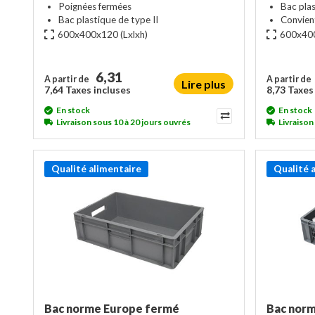
Poignées fermées
Bac plas
Bac plastique de type II
Convient
600x400x120
(Lxlxh)
600x40
6,31
A partir de
A partir de
Lire plus
7,64 Taxes incluses
8,73 Taxes
En stock
En stock
Livraison sous 10 à 20 jours ouvrés
Livraison
Qualité alimentaire
Qualité 
Bac norme Europe fermé
Bac norm