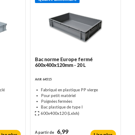
Bac norme Europe fermé
600x400x120mm - 20 L
Art#: 64515
clé
Fabriqué en plastique PP vierge
Pour petit matériel
Poignées fermées
Bac plastique de type I
600x400x120
(Lxlxh)
6,99
A partir de
Lire plus
Lire plus