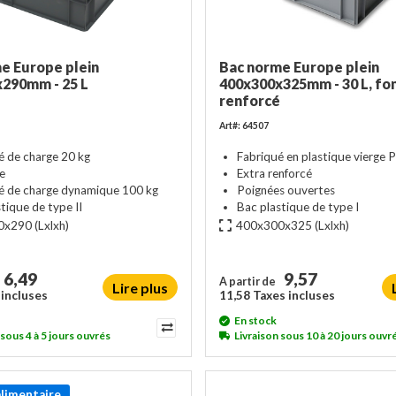
e Europe plein
Bac norme Europe plein
290mm - 25 L
400x300x325mm - 30 L, fo
renforcé
Art#: 64507
é de charge 20 kg
Fabriqué en plastique vierge 
e
Extra renforcé
é de charge dynamique 100 kg
Poignées ouvertes
tique de type II
Bac plastique de type I
0x290
(Lxlxh)
400x300x325
(Lxlxh)
6,49
9,57
A partir de
Lire plus
 incluses
11,58 Taxes incluses
En stock
 sous 4 à 5 jours ouvrés
Livraison sous 10 à 20 jours ouvr
alimentaire