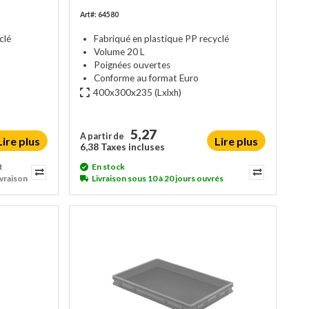
Art#: 64580
clé
Fabriqué en plastique PP recyclé
Volume 20 L
Poignées ouvertes
Conforme au format Euro
400x300x235
(Lxlxh)
5,27
A partir de
Lire plus
Lire plus
6,38 Taxes incluses
t
En stock
ivraison
Livraison sous 10 à 20 jours ouvrés