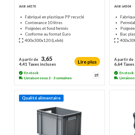
Art#: 64570
Art#: 64504
Fabriqué en plastique PP recyclé
Fabriqu
Contenance 10 litres
Perméabl
Poignées et fond fermés
Poignée
Conforme au format Euro
Bac plas
400x300x120
(Lxlxh)
400x30
3,65
A partir de
A partir de
Lire plus
4,41 Taxes incluses
6,64 Taxes
En stock
En stock
Livraison sous 2 - 3 semaines
Livraison
Qualité alimentaire