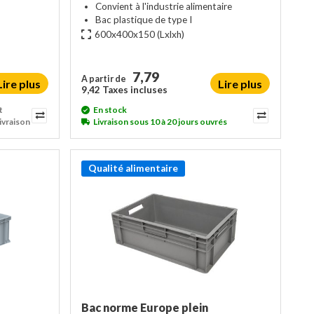
Convient à l'industrie alimentaire
Bac plastique de type I
600x400x150
(Lxlxh)
7,79
A partir de
Lire plus
Lire plus
9,42 Taxes incluses
t
En stock
ivraison
Livraison sous 10 à 20 jours ouvrés
Qualité alimentaire
Bac norme Europe plein