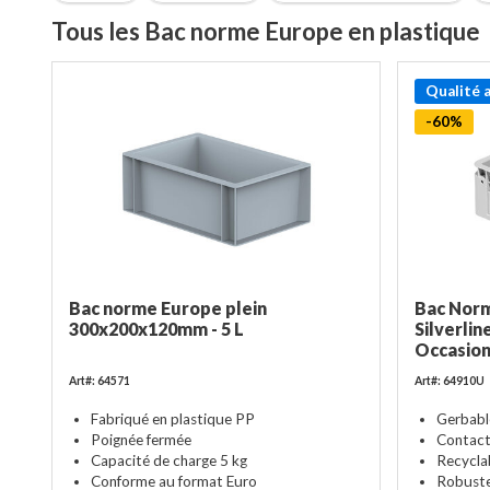
Tous les Bac norme Europe en plastique
Qualité 
-60%
Bac norme Europe plein
Bac Nor
300x200x120mm - 5 L
Silverlin
Occasio
Art#: 64571
Art#: 64910U
Fabriqué en plastique PP
Gerbabl
Poignée fermée
Contact
Capacité de charge 5 kg
Recycla
Conforme au format Euro
Robust