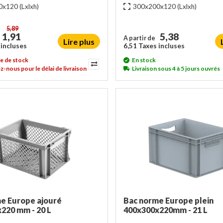
0x120
(Lxlxh)
300x200x120
(Lxlxh)
5,89
1,91
5,38
A partir de
Lire plus
 incluses
6,51 Taxes incluses
e de stock
En stock
-nous pour le délai de livraison
Livraison sous 4 à 5 jours ouvrés
e Europe ajouré
Bac norme Europe plein
220 mm - 20 L
400x300x220mm - 21 L