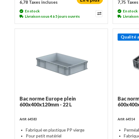
6,78 Taxes incluses
7,75 Taxes
En stock
En stock
Livraison sous 4 à 5 jours ouvrés
Livraison
Qualité 
Bac norme Europe plein
Bac norm
600x400x120mm - 22 L
600x400x
Art#: 64583
Art#: 64514
Fabriqué en plastique PP vierge
Perméabl
Pour petit matériel
Fabriqu