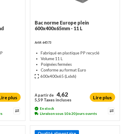
Bac norme Europe plein
nd
600x400x65mm - 11 L
Art#: 64573
PP
Fabriqué en plastique PP recyclé
Volume 11 L
Poignées fermées
Conforme au format Euro
600x400x65
(Lxlxh)
4,62
A partir de
Lire plus
Lire plus
5,59 Taxes incluses
En stock
és
Livraison sous 10 à 20 jours ouvrés
Qualité alimentaire