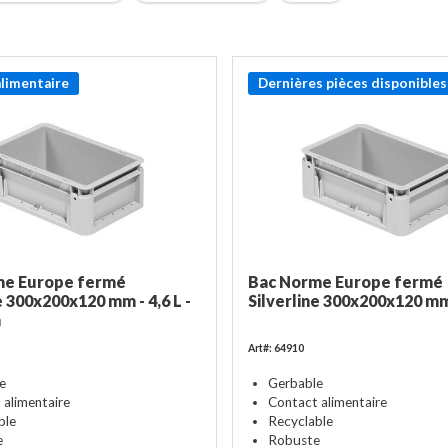
alimentaire
Dernières pièces disponibles 
me Europe fermé
Bac Norme Europe fermé
e 300x200x120 mm - 4,6 L -
Silverline 300x200x120 mm 
n
Art#: 64910
e
Gerbable
 alimentaire
Contact alimentaire
ble
Recyclable
e
Robuste