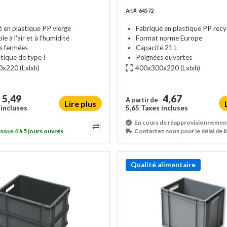
Art#: 64572
é en plastique PP vierge
Fabriqué en plastique PP recy
e à l'air et à l'humidité
Format norme Europe
s fermées
Capacité 21 L
tique de type I
Poignées ouvertes
0x220
(Lxlxh)
400x300x220
(Lxlxh)
5,49
4,67
A partir de
Lire plus
 incluses
5,65 Taxes incluses
En cours de réapprovisionnemen
 sous 4 à 5 jours ouvrés
Contactez nous pour le délai de l
Qualité alimentaire