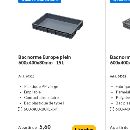
Bac norme Europe plein
Bac norm
600x400x80mm - 15 L
600x400x
Art#: 64513
Art#: 64512
Plastique PP vierge
Fabriqu
Empilable
Perméabl
Contact alimentaire
Poignée
Bac plastique de type I
Bac plas
600x400x80
(Lxlxh)
600x40
5,60
A partir de
A partir de
Lire plus