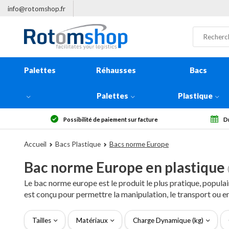
info@rotomshop.fr
Palettes
Réhausses
Bacs
Palettes
Plastique
Droit de rétractation sous 14 jours
Plus
Accueil
Bacs Plastique
Bacs norme Europe
Bac norme Europe en plastique
Le bac norme europe est le produit le plus pratique, popul
est conçu pour permettre la manipulation, le transport ou e
Tailles
Matériaux
Charge Dynamique (kg)