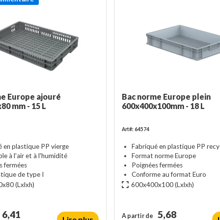
e Europe ajouré
Bac norme Europe plein
80 mm - 15 L
600x400x100mm - 18 L
Art#: 64574
é en plastique PP vierge
Fabriqué en plastique PP recy
e à l'air et à l'humidité
Format norme Europe
s fermées
Poignées fermées
tique de type I
Conforme au format Euro
0x80
(Lxlxh)
600x400x100
(Lxlxh)
6,41
5,68
A partir de
Lire plus