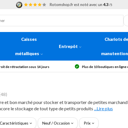
Rotomshop.fr est noté avec un
4.3
/5
Caisses
Chariots d
Entrepôt
métalliques
manutentio
 de 10 boutiques en ligne en Europe
Livraison offerte dès 300
(48)
aire et bon marché pour stocker et transporter de petites marchan
ncore le stockage de tout type de petits produits
...Lire plus
Caractéristiques
Neuf / Occasion
Prix