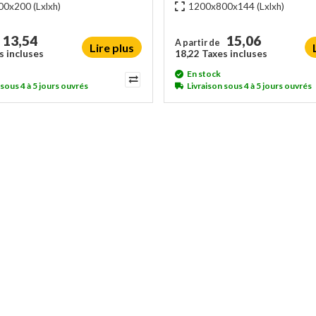
00x200
(Lxlxh)
1200x800x144
(Lxlxh)
13,54
15,06
A partir de
Lire plus
s incluses
18,22 Taxes incluses
En stock
 sous 4 à 5 jours ouvrés
Livraison sous 4 à 5 jours ouvrés