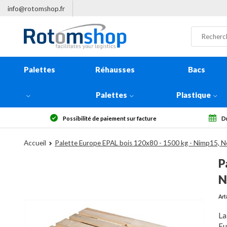
info@rotomshop.fr
Palettes
Réhausses
Bacs
Palettes
Plastique
facture
Droit de rétractation sous 14 jours
Accueil
Palette Europe EPAL bois 120x80 - 1500 kg - Nimp15, 
P
N
Ar
La
Eu