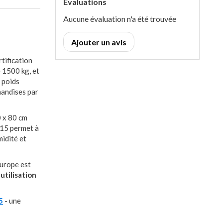
Évaluations
Aucune évaluation n'a été trouvée
Ajouter un avis
tification
e 1500 kg, et
e poids
handises par
0 x 80 cm
P15 permet à
midité et
Europe est
utilisation
5
- une