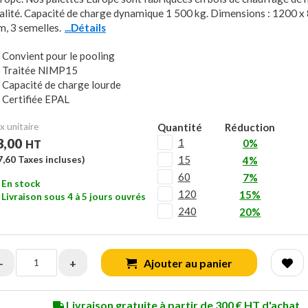
alité. Capacité de charge dynamique 1 500 kg. Dimensions : 1200 x
, 3 semelles.
...Détails
Convient pour le pooling
Traitée NIMP15
Capacité de charge lourde
Certifiée EPAL
x unitaire
Quantité
Réduction
3,00
1
0%
HT
15
7,60
Taxes incluses)
4%
60
7%
En stock
120
15%
Livraison sous 4 à 5 jours ouvrés
240
20%
-
+
Ajouter au panier
Livraison gratuite à partir de 300 € HT d'achat