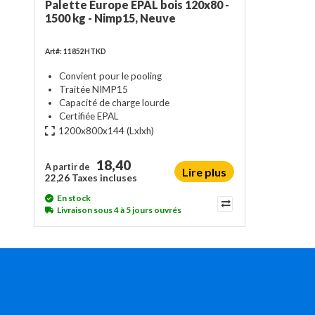
Palette Europe EPAL bois 120x80 -
1500 kg - Nimp15, Neuve
Art#: 11852HTKD
Convient pour le pooling
Traitée NIMP15
Capacité de charge lourde
Certifiée EPAL
1200x800x144
(Lxlxh)
18,40
A partir de
Lire plus
22,26 Taxes incluses
En stock
Livraison sous 4 à 5 jours ouvrés