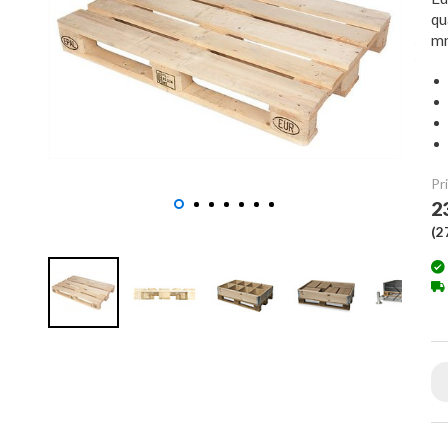
qu
mm
Pri
2
(
2