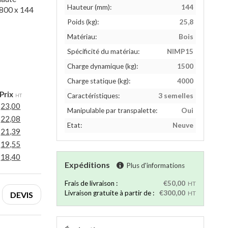
Hauteur (mm):
144
 800 x 144
Poids (kg):
25,8
Matériau:
Bois
Spécificité du matériau:
NIMP15
Charge dynamique (kg):
1500
Charge statique (kg):
4000
Prix
Caractéristiques:
3 semelles
HT
23,00
Manipulable par transpalette:
Oui
22,08
Etat:
Neuve
21,39
19,55
18,40
Expéditions
Plus d'informations
Frais de livraison :
€50,00
HT
Livraison gratuite à partir de :
€300,00
DEVIS
HT