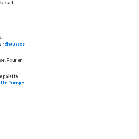
ls sont
de
es
réhausses
sse. Pour en
e palette
lette Europe