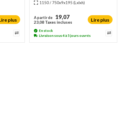
1150 / 750x9x195
(Lxlxh)
19,07
A partir de
Lire plus
Lire plus
23,08 Taxes incluses
En stock
Livraison sous 4 à 5 jours ouvrés