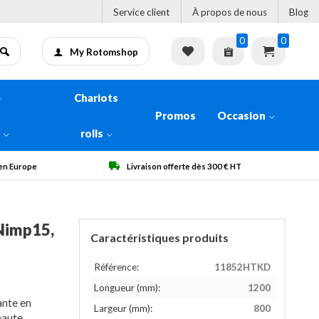
Service client
À propos de nous
Blog
0
0
My Rotomshop
e
Chariots
Promos
Occasion
n
rolls
dès 300 € HT
Qualité garantie
 Nimp15,
Caractéristiques produits
Référence:
11852HTKD
Longueur (mm):
1200
ante en
Largeur (mm):
800
haute