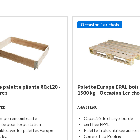
Occasion 1er choix
 palette pliante 80x120 -
Palette Europe EPAL bois 
ères
1500 kg - Occasion 1er cho
HTKD
Art#: 11820U
 et peu encombrante
Capacité de charge lourde
iée pour l'exportation
certifiée EPAL
ble avec les palettes Europe
Palette la plus utilisée au sein
0 kg
Convient au Pooling