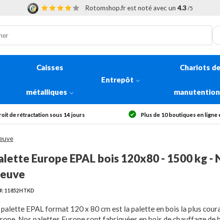
Rotomshop.fr est noté avec un
4.3
/5
Caisses
Chariots d
Entrepôt
métalliques
manutentio
Plus de 10 boutiques en ligne en Europe
Livraison offerte 
Neuve
alette Europe EPAL bois 120x80 - 1500 kg -
euve
t#: 11852HTKD
 palette EPAL format 120 x 80 cm est la palette en bois la plus cour
rope. Nos palettes Europe sont fabriquées en bois de chauffage de 