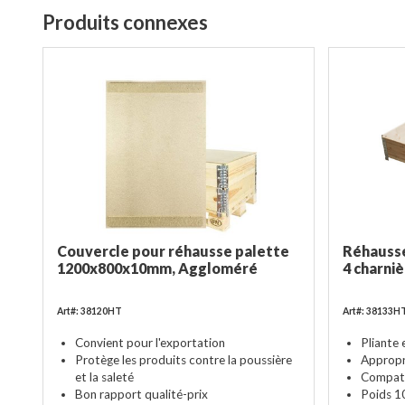
Produits connexes
Couvercle pour réhausse palette
Réhausse
1200x800x10mm, Aggloméré
4 charni
Art#: 38120HT
Art#: 38133
Convient pour l'exportation
Pliante
Protège les produits contre la poussière
Appropr
et la saleté
Compati
Bon rapport qualité-prix
Poids 1