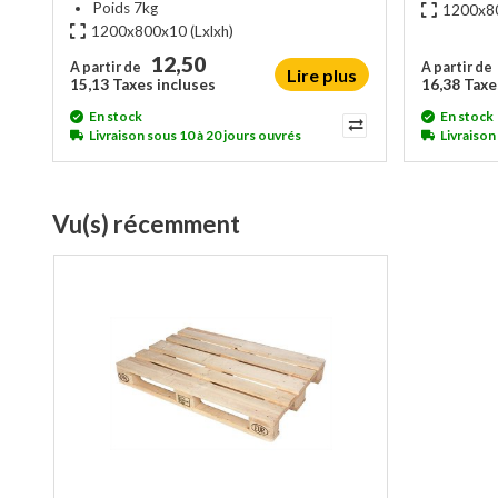
Poids 7kg
1200x8
1200x800x10
(Lxlxh)
12,50
A partir de
A partir de
Lire plus
15,13 Taxes incluses
16,38 Taxe
En stock
En stock
Livraison sous 10 à 20 jours ouvrés
Livraison
Vu(s) récemment