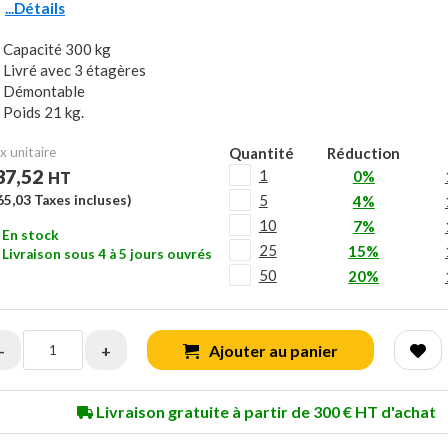
...Détails
Capacité 300 kg
Livré avec 3 étagères
Démontable
Poids 21 kg.
x unitaire
Quantité
Réduction
37,52
1
0%
HT
5
65,03
Taxes incluses)
4%
10
7%
En stock
25
15%
Livraison sous 4 à 5 jours ouvrés
50
20%
-
+
Ajouter au panier
Livraison gratuite à partir de 300 € HT d'achat