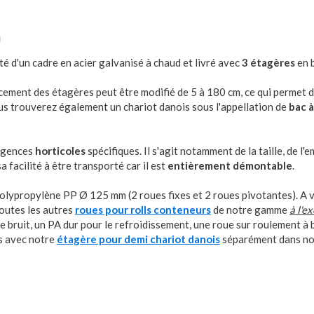
m
d'un cadre en acier galvanisé à chaud et livré avec
3 étagères
en 
acement des étagères peut être modifié de 5 à 180 cm, ce qui permet d
Vous trouverez également un chariot danois sous l'appellation de
bac à
xigences
horticoles
spécifiques. Il s'agit notamment de la taille, de l'e
a facilité à être transporté car il est
entièrement démontable
.
polypropylène PP Ø 125 mm (2 roues fixes et 2 roues pivotantes). A 
outes les autres
roues pour rolls conteneurs
de notre gamme
à l'e
 bruit, un PA dur pour le refroidissement, une roue sur roulement à b
s avec notre
étagère pour demi chariot danois
séparément dans no