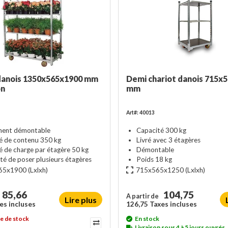
danois 1350x565x1900 mm
Demi chariot danois 715x
on
mm
Art#: 40013
ment démontable
Capacité 300 kg
é de contenu 350 kg
Livré avec 3 étagères
é de charge par étagère 50 kg
Démontable
ité de poser plusieurs étagères
Poids 18 kg
65x1900
(Lxlxh)
715x565x1250
(Lxlxh)
85,66
104,75
A partir de
Lire plus
es incluses
126,75 Taxes incluses
e de stock
En stock
Livraison sous 4 à 5 jours ouvrés