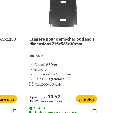
565x1250
Etagère pour demi-chariot danois,
dimensions 715x565x30 mm
Art#: 45013
Capacité 50 kg
Etanche
Contreplaqué 5 couches
Poids 430 grammes.
715x565x30
(Lxlxh)
10,52
A partir de
Lire plus
Lire plus
12,72 Taxes incluses
En stock
Livraison sous 4 à 5 jours ouvrés