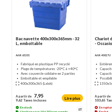
Bac navette 400x300x365mm - 32
Chariot 
L, emboîtable
- Occasi
Art#: 65201
Art#: 40027U
Fabriqué en plastique PP recyclé
Entière
Plage de températures -20°C à +40°C
Capacit
Avec couvercle solidaire en 2 parties
Capacit
Emboîtable et empilable
Possibil
400x300x365
(Lxlxh)
1350x5
7,95
A partir de
A partir de
Lire plus
9,62 Taxes incluses
103,65 Tax
En stock
En ruptur
Livraison sous 10 à 20 jours ouvrés
Epuisé