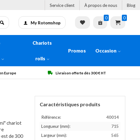
Service client
À propos de nous
Blog
0
0
My Rotomshop
e
Chariots
Promos
Occasion
n
rolls
Livraison offerte dès 300 € HT
Qualité ga
Caractéristiques produits
Référence:
40014
mi" chariot
Longueur (mm):
715
re
Largeur (mm):
565
e est de 300