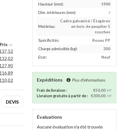
Hauteur (mm):
1900
Dim. intérieures (mm):
/
Cadre galvanisé / Étagères
Matériau:
en bois de peuplier 5
couches
Spécificités:
Roues PP
Prix
HT
Charge admissible (kg):
300
137,52
Etat:
Neuf
132,02
127,90
116,89
Expéditions
110,02
Plus d'informations
Frais de livraison :
€50,00
HT
Livraison gratuite à partir de :
€300,00
HT
DEVIS
Évaluations
Aucune évaluation n'a été trouvée