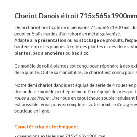
Chariot Danois étroit 715x565x1900m
Demi chariot horticole de dimensions 715x565x1900 mm doté 
peuplier 5 plis munies d'un rebord en métal galvanisé.
Adapté à la
présentation
ou au
stockage
de produits, l'esp
hauteur entre les plaques à celle des plantes et des fleurs. 
plantes
,
bac à enchères
ou
bac à cc
.
Ce modèle de roll à plantes est conçu pour répondre à des e
de la qualité. Outre sa maniabilité, ce chariot est connu pour s
Notre demi chariot danois est équipé de série de 4 roues en 
demande, ce modèle peut également être équipé de presque t
roues avec freins
: Une roue en caoutchouc souple réduisant le
est possible. Vous pouvez compléter votre nombre d'étagère
boutique en ligne.
Caractéristiques techniques :
- dimensions extérieures 715x565x1900 mm