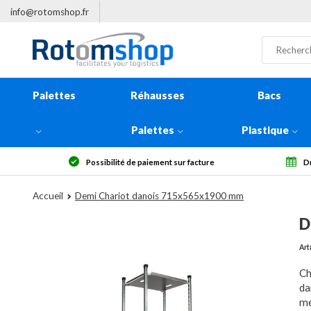
info@rotomshop.fr
Palettes
Réhausses
Bacs
Palettes
Plastique
ssibilité de paiement sur facture
Droit de rétractation sous 1
Accueil
Demi Chariot danois 715x565x1900 mm
D
Art
Ch
da
mé