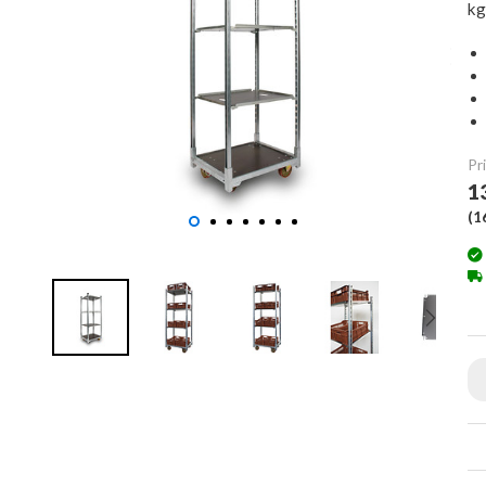
kg
Pri
1
(
1