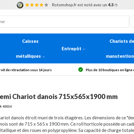
Rotomshop.fr est noté avec un
4.3
/5
Caisses
Chariots d
Entrepôt
métalliques
manutentio
4 jours
Plus de 10 boutiques en ligne en Europe
emi Chariot danois 715x565x1900 mm
#: 40014
ariot danois étroit muni de trois étagères. Les dimensions de ce "de
nois sont de 715 x 565 x 1900 mm. Ce roll horticole possède un cad
tallique et des roues en polypropylène. Sa capacité de charge total