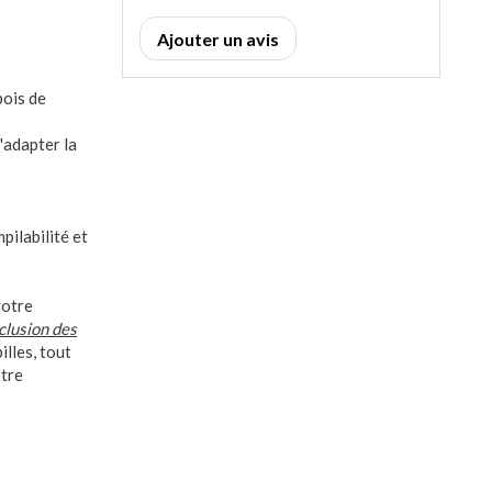
Ajouter un avis
bois de
'adapter la
mpilabilité et
votre
xclusion des
illes, tout
tre