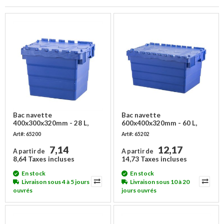
Bac navette
Bac navette
400x300x320mm - 28 L,
600x400x320mm - 60 L,
emboîtable
emboîtable
Art#: 65200
Art#: 65202
7,14
12,17
A partir de
A partir de
8,64 Taxes incluses
14,73 Taxes incluses
En stock
En stock
Livraison sous 4 à 5 jours
Livraison sous 10 à 20
ouvrés
jours ouvrés