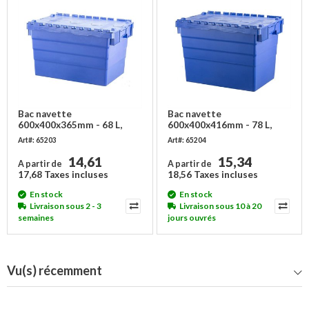
Bac navette
Bac navette
600x400x365mm - 68 L,
600x400x416mm - 78 L,
emboîtable
emboîtable
Art#: 65203
Art#: 65204
14,61
15,34
A partir de
A partir de
17,68 Taxes incluses
18,56 Taxes incluses
En stock
En stock
Livraison sous 2 - 3
Livraison sous 10 à 20
semaines
jours ouvrés
Vu(s) récemment