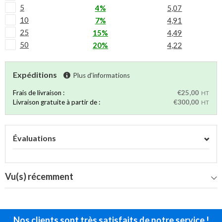
5
4%
5,07
10
7%
4,91
25
15%
4,49
50
20%
4,22
Expéditions
Plus d'informations
Frais de livraison :
€25,00
HT
Livraison gratuite à partir de :
€300,00
HT
Évaluations
Vu(s) récemment
Nos clients sont très satisfaits de notre service !