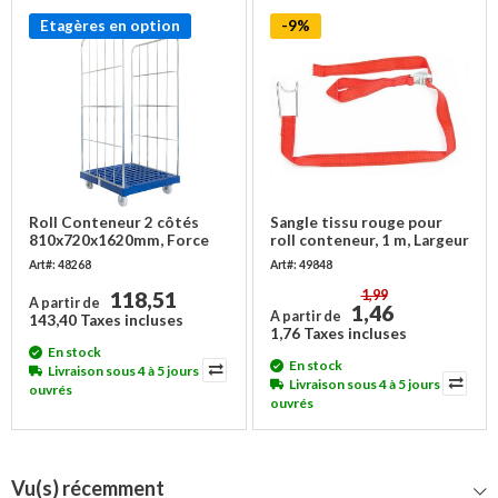
Etagères en option
-9%
Roll Conteneur 2 côtés
Sangle tissu rouge pour
810x720x1620mm, Force
roll conteneur, 1 m, Largeur
500 kg
25 mm
Art#: 48268
Art#: 49848
118,51
1,99
A partir de
1,46
A partir de
143,40 Taxes incluses
1,76 Taxes incluses
En stock
En stock
Livraison sous 4 à 5 jours
Livraison sous 4 à 5 jours
ouvrés
ouvrés
Vu(s) récemment