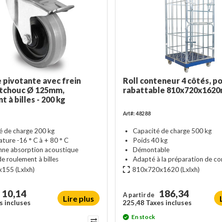
 pivotante avec frein
Roll conteneur 4 côtés, p
tchouc Ø 125mm,
rabattable 810x720x162
 à billes - 200 kg
Art#: 48288
é de charge 200 kg
Capacité de charge 500 kg
ture -16 ° C à + 80 ° C
Poids 40 kg
nne absorption acoustique
Démontable
e roulement à billes
Adapté à la préparation de 
x155
(Lxlxh)
810x720x1620
(Lxlxh)
10,14
186,34
A partir de
Lire plus
s incluses
225,48 Taxes incluses
En stock