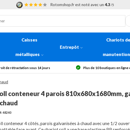
Rotomshop.fr est noté avec un
4.3
/5
Caisses
Chariots d
Entrepôt
métalliques
manutentio
Plus de 10 boutiques en ligne en Europe
Livraison o
chaud
oll conteneur 4 parois 810x680x1680mm, g
 chaud
#: 48240
ll conteneur 4 côtés, parois galvanisées à chaud avec une 1/2 ouver
battable face avant. Ce chariot roll a une base plastique PP renforcé