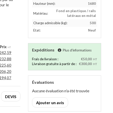
Hauteur (mm):
1680
our le
Fond en plastique / rails
Matériau:
latéraux en métal
Charge admissible (kg):
500
Etat:
Neuf
Prix
HT
Expéditions
Plus d'informations
242,59
232,88
Frais de livraison :
€50,00
HT
Livraison gratuite à partir de :
€300,00
HT
225,60
206,20
194,07
Évaluations
Aucune évaluation n'a été trouvée
DEVIS
Ajouter un avis