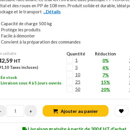
tal et des roues en PP de 108 mm. Produit solide et durable, idéal p
ockage et le transport
...Détails
Capacité de charge 500 kg
Protège les produits
Facile à démonter
Convient à la préparation des commandes
x unitaire
Quantité
Réduction
42,59
1
0%
HT
5
91,10
Taxes incluses)
4%
10
7%
En stock
25
15%
Livraison sous 4 à 5 jours ouvrés
50
20%
-
+
Ajouter au panier
Livraison gratuite à partir de 300 € HT d'achat