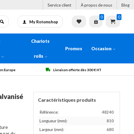
Service client
À propos de nous
Blog
0
0
My Rotomshop
e
Chariots
Promos
Occasion
n
rolls
fferte dès 300 € HT
Qualité garantie
alvanisé
Caractéristiques produits
Référence:
48240
Longueur (mm):
810
ture
Largeur (mm):
680
e par du