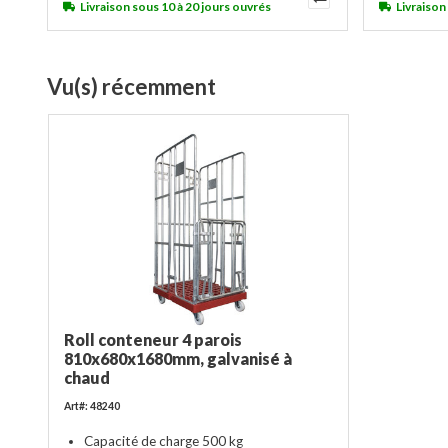
Livraison sous 10 à 20 jours ouvrés
Livraison
Vu(s) récemment
Roll conteneur 4 parois
810x680x1680mm, galvanisé à
chaud
Art#: 48240
Capacité de charge 500 kg