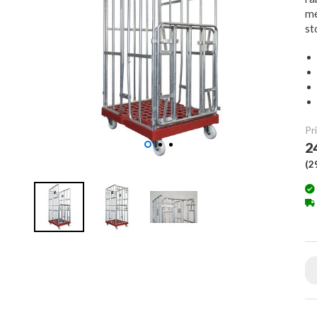
mé
st
Pri
2
(
2