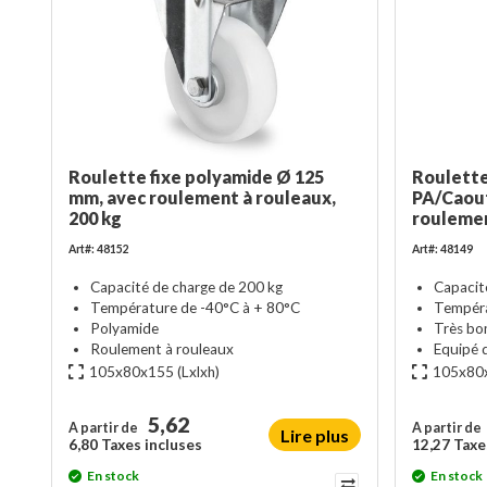
Roulette fixe polyamide Ø 125
Roulette
mm, avec roulement à rouleaux,
PA/Caou
200 kg
roulement
Art#: 48152
Art#: 48149
Capacité de charge de 200 kg
Capacit
Température de -40°C à + 80°C
Tempéra
Polyamide
Très bo
Roulement à rouleaux
Equipé d
105x80x155
(Lxlxh)
105x80
5,62
A partir de
A partir de
Lire plus
6,80 Taxes incluses
12,27 Taxe
En stock
En stock