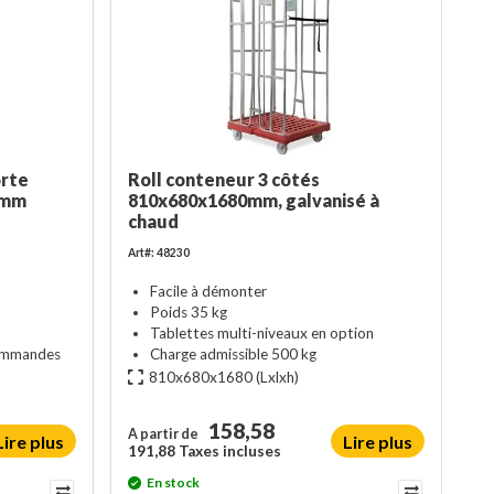
orte
Roll conteneur 3 côtés
0mm
810x680x1680mm, galvanisé à
chaud
Art#: 48230
Facile à démonter
Poids 35 kg
Tablettes multi-niveaux en option
commandes
Charge admissible 500 kg
810x680x1680
(Lxlxh)
158,58
A partir de
Lire plus
Lire plus
191,88 Taxes incluses
En stock