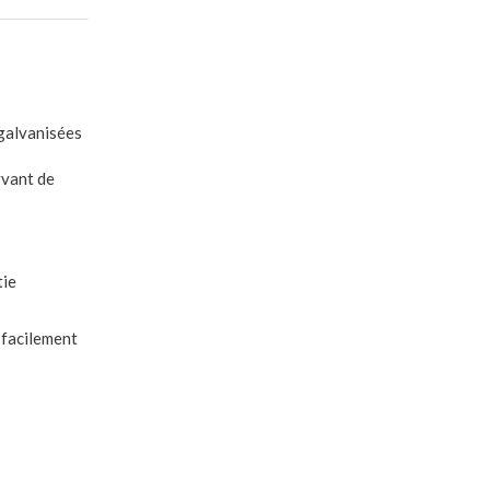
 galvanisées
rvant de
tie
e facilement