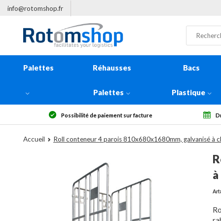
info@rotomshop.fr
Palettes
Réhausses
Bacs
Palettes
Plastique
nt sur facture
Droit de rétractation sous 14 jours
Accueil
Roll conteneur 4 parois 810x680x1680mm, galvanisé à 
R
à
Art
Ro
ra