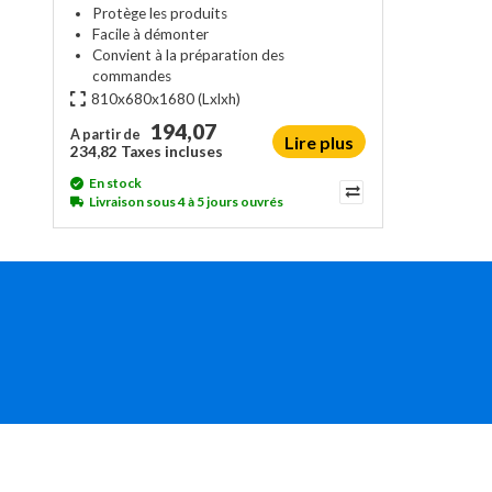
Protège les produits
Facile à démonter
Convient à la préparation des
commandes
810x680x1680
(Lxlxh)
194,07
A partir de
Lire plus
234,82 Taxes incluses
En stock
Livraison sous 4 à 5 jours ouvrés