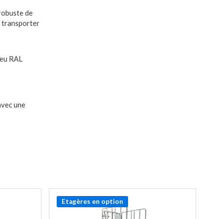
 robuste de
e transporter
 feu RAL
avec une
Etagères en option