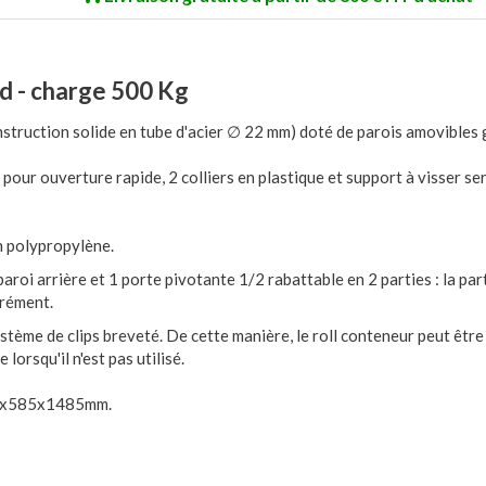
ud - charge 500 Kg
nstruction solide en tube d'acier ∅ 22 mm) doté de parois amovibles
pour ouverture rapide, 2 colliers en plastique et support à visser se
en polypropylène.
paroi arrière et 1 porte pivotante 1/2 rabattable en 2 parties : la par
arément.
ystème de clips breveté. De cette manière, le roll conteneur peut êtr
rsqu'il n'est pas utilisé.
790x585x1485mm.