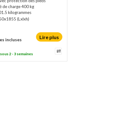
vec protection des pieds
é de charge 400 kg
01.5 kilogrammes
50x1855
(Lxlxh)
Lire plus
es incluses
 sous 2 - 3 semaines