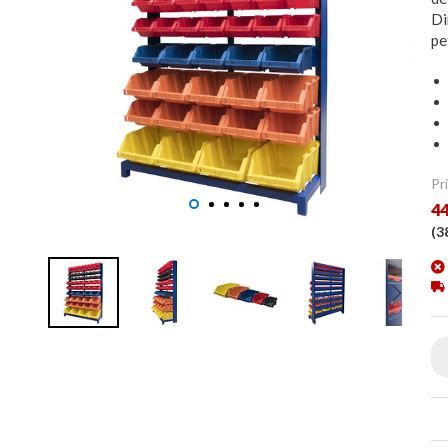
Di
pe
Pri
44
(
3