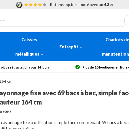
Rotomshop.fr est noté avec un
4.3
/5
Caisses
Chariots d
Entrepôt
métalliques
manutentio
Plus de 10 boutiques en ligne en Europe
Livrai
 164 cm
ayonnage fixe avec 69 bacs à bec, simple fac
auteur 164 cm
#: 60048
 rayonnage fixe à utilisation simple face comprenant 69 bacs à bec
 différentes tailles.