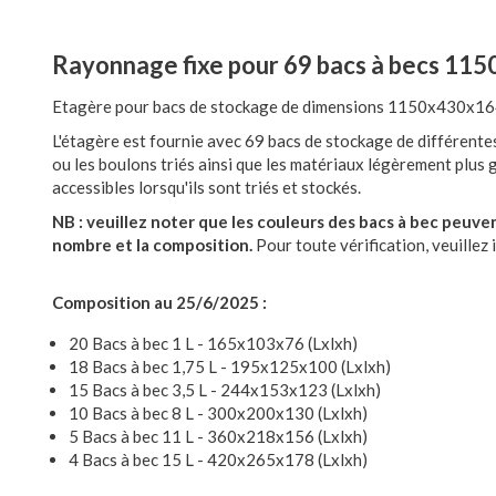
Rayonnage fixe pour 69 bacs à becs 11
Etagère pour bacs de stockage de dimensions 1150x430x164
L'étagère est fournie avec 69 bacs de stockage de différentes 
ou les boulons triés ainsi que les matériaux légèrement plus 
accessibles lorsqu'ils sont triés et stockés.
NB : veuillez noter que les couleurs des bacs à bec peuven
nombre et la composition.
Pour toute vérification, veuillez 
Composition au 25/6/2025 :
20 Bacs à bec 1 L - 165x103x76 (Lxlxh)
18 Bacs à bec 1,75 L - 195x125x100 (Lxlxh)
15 Bacs à bec 3,5 L - 244x153x123 (Lxlxh)
10 Bacs à bec 8 L - 300x200x130 (Lxlxh)
5 Bacs à bec 11 L - 360x218x156 (Lxlxh)
4 Bacs à bec 15 L - 420x265x178 (Lxlxh)