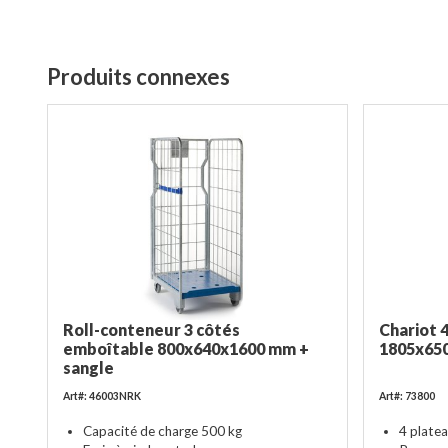
Produits connexes
Roll-conteneur 3 côtés
Chariot 
emboîtable 800x640x1600 mm +
1805x650
sangle
Art#: 46003NRK
Art#: 73800
Capacité de charge 500 kg
4 plat