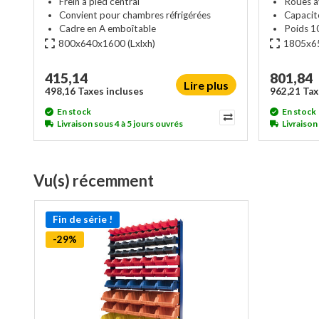
Frein à pied central
Roues a
Convient pour chambres réfrigérées
Capacit
Cadre en A emboîtable
Poids 1
800x640x1600
(Lxlxh)
1805x6
415,14
801,84
Lire plus
498,16 Taxes incluses
962,21 Tax
En stock
En stock
Livraison sous 4 à 5 jours ouvrés
Livraison
Vu(s) récemment
Fin de série !
-29%