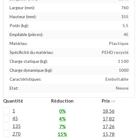
Largeur (mm):
760
Hauteur (mm):
155
Poids (kg):
5.5
Empilable (pièces):
45
Matériau:
Plastique
Spécificité du matériau:
PEHD recyclé
Charge statique (kg):
1 500
Charge dynamique (kg):
1000
Caractéristiques:
Emboîtable
Etat:
Neuve
Quantité
Réduction
Prix
HT
1
0%
18,56
45
4%
17,82
135
7%
17,26
270
15%
15,78