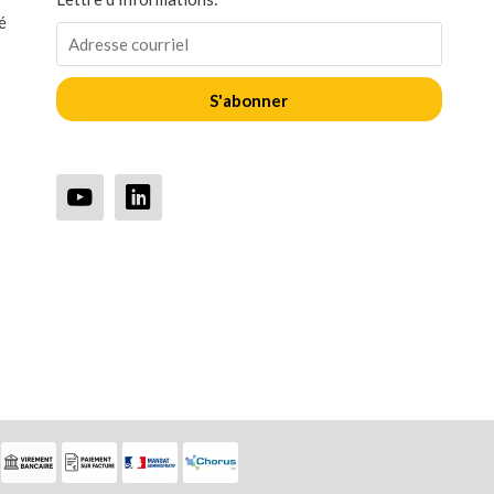
é
S'abonner