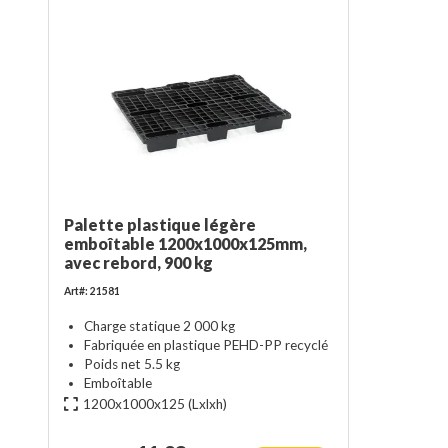
Palette plastique légère
emboîtable 1200x1000x125mm,
avec rebord, 900 kg
Art#: 21581
Charge statique 2 000 kg
Fabriquée en plastique PEHD-PP recyclé
Poids net 5.5 kg
Emboîtable
1200x1000x125
(Lxlxh)