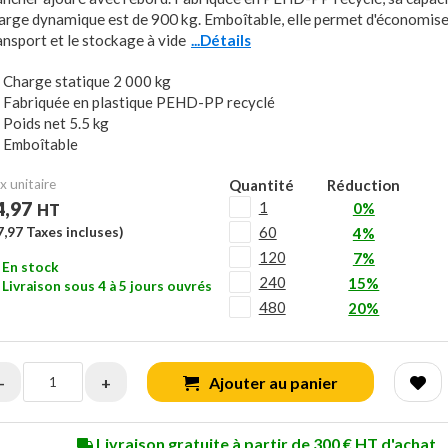
arge dynamique est de 900 kg. Emboîtable, elle permet d'économiser
ansport et le stockage à vide
...Détails
Charge statique 2 000 kg
Fabriquée en plastique PEHD-PP recyclé
Poids net 5.5 kg
Emboîtable
x unitaire
Quantité
Réduction
4,97
1
0%
HT
60
7,97
Taxes incluses)
4%
120
7%
En stock
240
15%
Livraison sous 4 à 5 jours ouvrés
480
20%
-
+
Ajouter au panier
Livraison gratuite à partir de 300 € HT d'achat