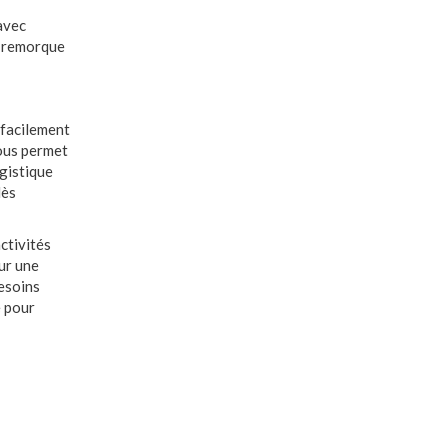
avec
 remorque
 facilement
us permet
ogistique
ès
ctivités
ur une
besoins
e pour