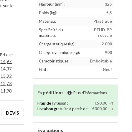
Hauteur (mm):
125
 sur le
Poids (kg):
5,5
Matériau:
Plastique
Spécificité du
PEHD-PP
matériau:
recyclé
Charge statique (kg):
2 000
Charge dynamique (kg):
900
Prix
HT
14,97
Caractéristiques:
Emboîtable
14,37
Etat:
Neuf
13,92
12,73
11,98
Expéditions
Plus d'informations
Frais de livraison :
€50,00
HT
Livraison gratuite à partir de :
€300,00
HT
DEVIS
Évaluations