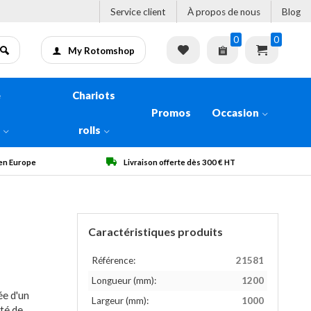
Service client
À propos de nous
Blog
0
0
My Rotomshop
e
Chariots
Promos
Occasion
n
rolls
 en Europe
Livraison offerte dès 300 € HT
Caractéristiques produits
Référence:
21581
Longueur (mm):
1200
e d'un
Largeur (mm):
1000
té de