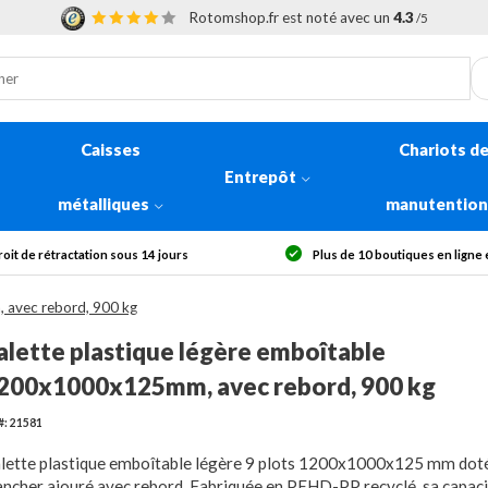
Rotomshop.fr est noté avec un
4.3
/5
Caisses
Chariots d
Entrepôt
métalliques
manutentio
oit de rétractation sous 14 jours
Plus de 10 boutiques en ligne
 avec rebord, 900 kg
alette plastique légère emboîtable
200x1000x125mm, avec rebord, 900 kg
#: 21581
lette plastique emboîtable légère 9 plots 1200x1000x125 mm doté
ancher ajouré avec rebord. Fabriquée en PEHD-PP recyclé, sa capaci