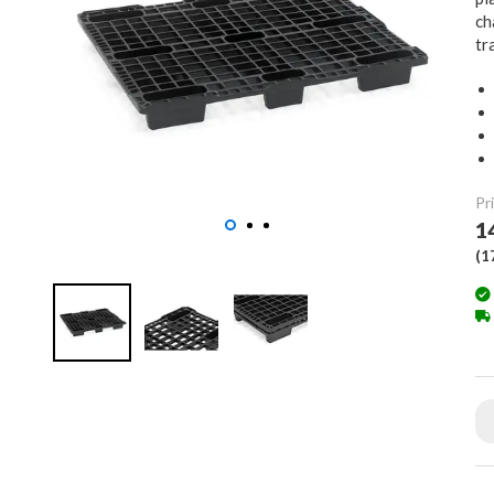
ch
tr
Pri
1
(
1