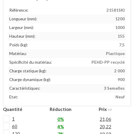
Référence:
21581SKI
Longueur (mm):
1200
Largeur (mm):
1000
Hauteur (mm):
155
Poids (kg):
7,5
Matériau:
Plastique
Spécificité du matériau:
PEHD-PP recyclé
Charge statique (kg):
2 000
Charge dynamique (kg):
900
Caractéristiques:
3 Semelles
Etat:
Neuf
Quantité
Réduction
Prix
HT
1
0%
21,06
60
4%
20,22
120