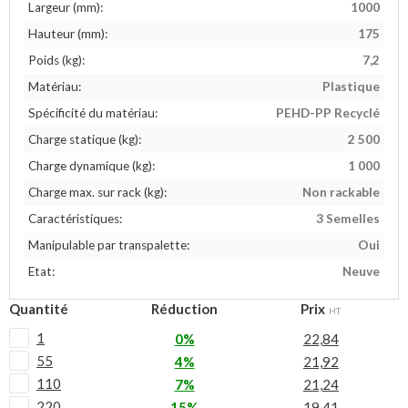
Largeur (mm):
1000
Hauteur (mm):
175
Poids (kg):
7,2
Matériau:
Plastique
Spécificité du matériau:
PEHD-PP Recyclé
Charge statique (kg):
2 500
Charge dynamique (kg):
1 000
Charge max. sur rack (kg):
Non rackable
Caractéristiques:
3 Semelles
Manipulable par transpalette:
Oui
Etat:
Neuve
Quantité
Réduction
Prix
HT
1
0%
22,84
55
4%
21,92
110
7%
21,24
220
15%
19,41