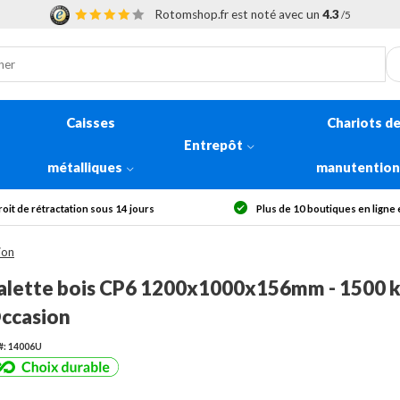
Rotomshop.fr est noté avec un
4.3
/5
Caisses
Chariots d
Entrepôt
métalliques
manutentio
Plus de 10 boutiques en ligne en Europe
Livraison offer
ion
alette bois CP6 1200x1000x156mm - 1500 k
ccasion
#: 14006U