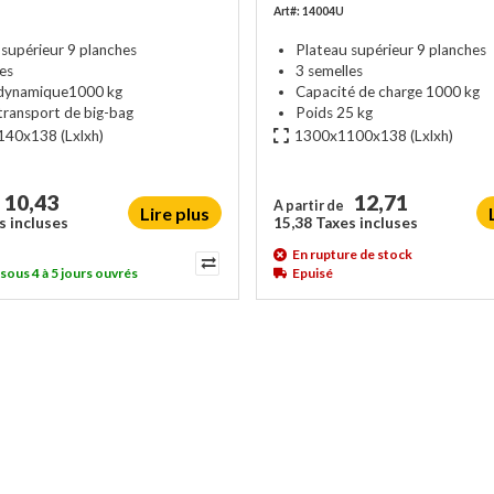
Art#: 14004U
 supérieur 9 planches
Plateau supérieur 9 planches
les
3 semelles
dynamique1000 kg
Capacité de charge 1000 kg
transport de big-bag
Poids 25 kg
140x138
(Lxlxh)
1300x1100x138
(Lxlxh)
10,43
12,71
A partir de
Lire plus
s incluses
15,38 Taxes incluses
En rupture de stock
 sous 4 à 5 jours ouvrés
Epuisé