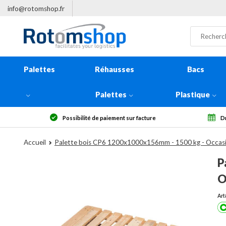
info@rotomshop.fr
Palettes
Réhausses
Bacs
Palettes
Plastique
ur facture
Droit de rétractation sous 14 jours
Accueil
Palette bois CP6 1200x1000x156mm - 1500 kg - Occas
P
O
Art