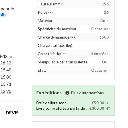
Hauteur (mm):
156
 pour le
Poids (kg):
26
ails
Matériau:
Bois
Spécificité du matériau:
Occasion
Charge dynamique (kg):
1500
Charge statique (kg):
Caractéristiques:
4 entrées
Prix
HT
Manipulable par transpalette:
Oui
16,13
15,48
Etat:
Occasion
15,00
13,71
12,90
Expéditions
Plus d'informations
Frais de livraison :
€50,00
HT
Livraison gratuite à partir de :
€300,00
HT
DEVIS