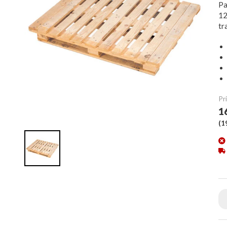
Pa
12
tr
Pri
1
(
1