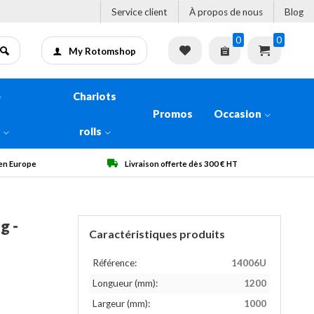
Service client
À propos de nous
Blog
0
0
My Rotomshop
e
Chariots
Promos
Occasion
n
rolls
te dès 300 € HT
Qualité garantie
g -
Caractéristiques produits
Référence:
14006U
Longueur (mm):
1200
Largeur (mm):
1000