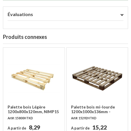
Évaluations
Produits connexes
Palette bois Légère
Palette bois mi-lourde
1200x800x120mm, NIMP15
1200x1000x136mm -
- 400 kg
NIMP15 - 750 kg
Art#: 15800HTKD
Art#: 15292HTKD
8,29
15,22
A partir de
A partir de