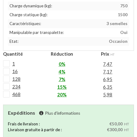
Charge dynamique (kg):
750
Charge statique (kg):
1500
Caractéristiques:
3 semelles
Manipulable par transpalette:
Oui
Etat:
Occasion
Quantité
Réduction
Prix
HT
1
0%
7,47
16
4%
7,17
128
7%
6,95
234
15%
6,35
468
20%
5,98
Expéditions
Plus d'informations
Frais de livraison :
€50,00
HT
Livraison gratuite à partir de :
€300,00
HT