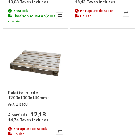
10,03 Taxes incluses
18,42 Taxes incluses
En stock
En rupture de stock
Livraison sous 4 à 5 jours
Epuisé
ouvrés
Palette lourde
1200x1000x144mm -
1000kg - Occasion
Art#: 14130U
12,18
A partir de
14,74 Taxes incluses
En rupture de stock
Epuisé