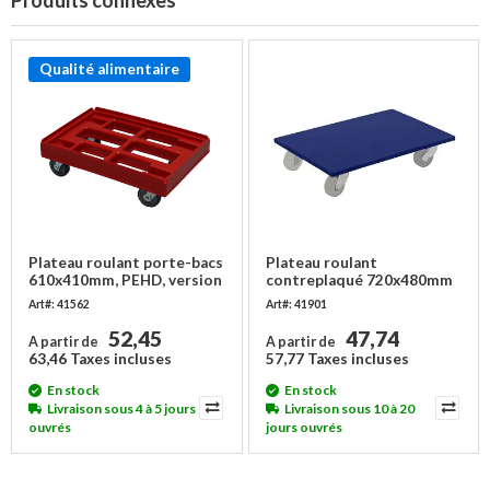
Produits connexes
Qualité alimentaire
Plateau roulant porte-bacs
Plateau roulant
610x410mm, PEHD, version
contreplaqué 720x480mm
soudée
- Roues PP
Art#: 41562
Art#: 41901
52,45
47,74
A partir de
A partir de
63,46 Taxes incluses
57,77 Taxes incluses
En stock
En stock
Livraison sous 4 à 5 jours
Livraison sous 10 à 20
ouvrés
jours ouvrés