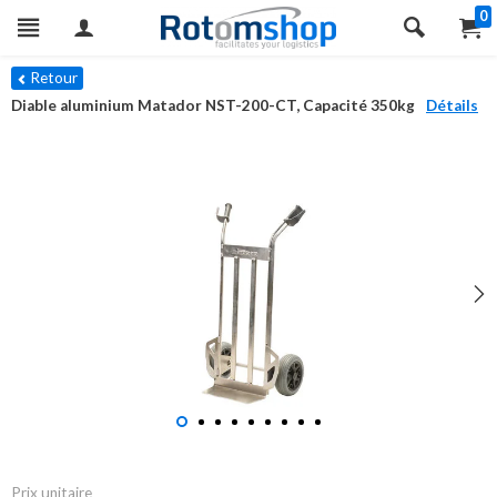
0
Retour
Diable aluminium Matador NST-200-CT, Capacité 350kg
Détails
Prix unitaire