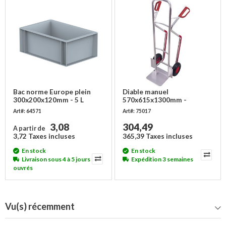
Bac norme Europe plein
Diable manuel
300x200x120mm - 5 L
570x615x1300mm -
aluminium, bavette
Art#: 64571
Art#: 75017
320x250mm
3,08
304,49
A partir de
3,72 Taxes incluses
365,39 Taxes incluses
En stock
En stock
Livraison sous 4 à 5 jours
Expédition 3 semaines
ouvrés
Vu(s) récemment