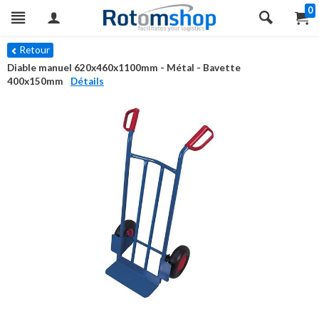
0
Retour
Diable manuel 620x460x1100mm - Métal - Bavette
400x150mm
Détails