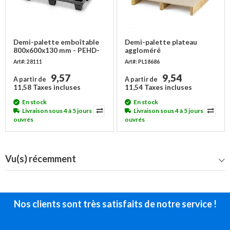
Demi-palette emboîtable
Demi-palette plateau
800x600x130 mm - PEHD-
aggloméré
PP, 1000 kg
800x600x107mm - NIMP15,
Art#: 28111
Art#: PL18686
250 kg
9,57
9,54
A partir de
A partir de
11,58 Taxes incluses
11,54 Taxes incluses
En stock
En stock
Livraison sous 4 à 5 jours
Livraison sous 4 à 5 jours
ouvrés
ouvrés
Vu(s) récemment
Nos clients sont très satisfaits de notre service !