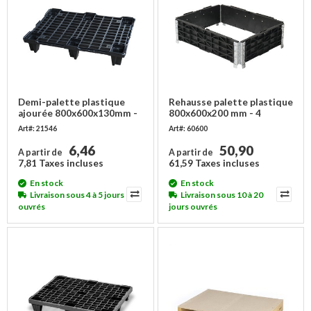
Demi-palette plastique
Rehausse palette plastique
ajourée 800x600x130mm -
800x600x200 mm - 4
350 kg
charnières
Art#: 21546
Art#: 60600
6,46
50,90
A partir de
A partir de
7,81 Taxes incluses
61,59 Taxes incluses
En stock
En stock
Livraison sous 4 à 5 jours
Livraison sous 10 à 20
ouvrés
jours ouvrés