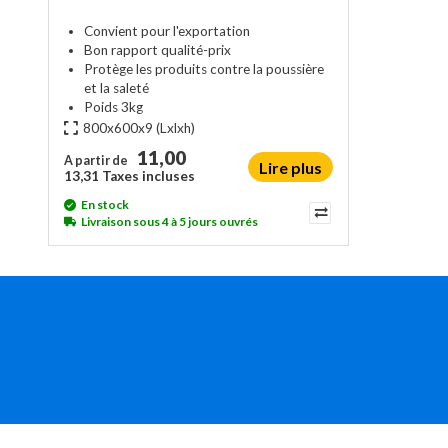
Convient pour l'exportation
Bon rapport qualité-prix
Protège les produits contre la poussière
et la saleté
Poids 3kg
800x600x9
(Lxlxh)
11,00
A partir de
Lire plus
13,31 Taxes incluses
En stock
Livraison sous 4 à 5 jours ouvrés