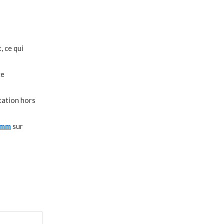
, ce qui
te
rtation hors
 mm
sur