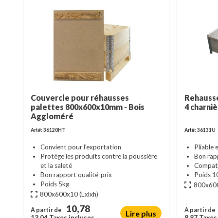
Couvercle pour réhausses
Rehausse 
palettes 800x600x10mm - Bois
4 charniè
Aggloméré
Art#: 36120HT
Art#: 36131U
Convient pour l'exportation
Pliable
Protège les produits contre la poussière
Bon rapp
et la saleté
Compati
Bon rapport qualité-prix
Poids 1
Poids 5kg
800x60
800x600x10
(Lxlxh)
10,78
A partir de
A partir de
Lire plus
13,04 Taxes incluses
8,87 Taxes