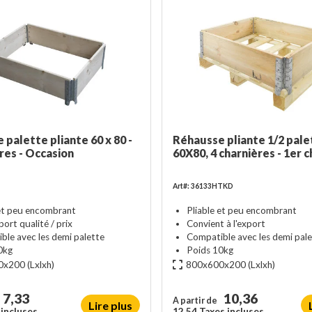
palette pliante 60 x 80 -
Réhausse pliante 1/2 pale
res - Occasion
60X80, 4 charnières - 1er c
Art#: 36133HTKD
 et peu encombrant
Pliable et peu encombrant
ort qualité / prix
Convient à l'export
ble avec les demi palette
Compatible avec les demi pale
0kg
Poids 10kg
0x200
(Lxlxh)
800x600x200
(Lxlxh)
7,33
10,36
A partir de
Lire plus
 incluses
12,54 Taxes incluses