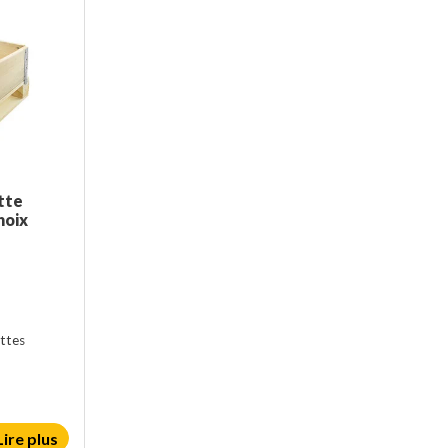
tte
hoix
ttes
Lire plus