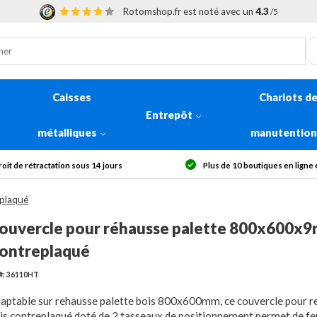
Rotomshop.fr est noté avec un
4.3
/5
Caisses
Chariots d
Entrepôt
métalliques
manutentio
Plus de 10 boutiques en ligne en Europe
plaqué
ouvercle pour réhausse palette 800x600x
ontreplaqué
#: 36110HT
aptable sur rehausse palette bois 800x600mm, ce couvercle pour r
is contreplaqué doté de 2 tasseaux de positionnement permet de fe