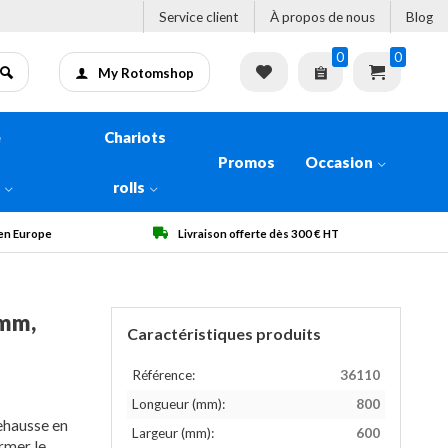
Service client
À propos de nous
Blog
0
0
My Rotomshop
e
Chariots
Promos
Occasion
n
rolls
Livraison offerte dès 300 € HT
Qualité garantie
9mm,
Caractéristiques produits
Référence:
36110
Longueur (mm):
800
ehausse en
Largeur (mm):
600
rmer le