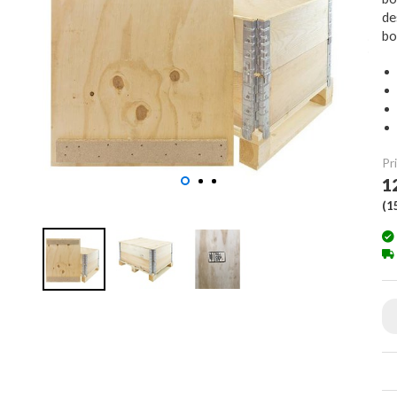
de
bo
Pri
1
(
1