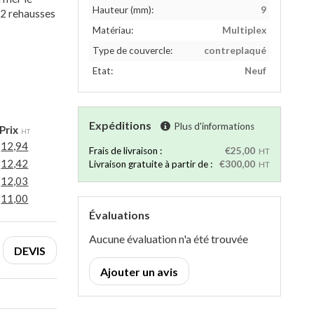
Hauteur (mm):
9
e 2 rehausses
Matériau:
Multiplex
Type de couvercle:
contreplaqué
Etat:
Neuf
Expéditions
Plus d'informations
Prix
HT
12,94
Frais de livraison :
€25,00
HT
12,42
Livraison gratuite à partir de :
€300,00
HT
12,03
11,00
Évaluations
Aucune évaluation n'a été trouvée
DEVIS
Ajouter un avis