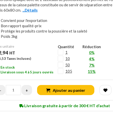
ssus de la caisse palette constituée ou de servir de séparation entr
is 60x80 cm.
...Détails
Convient pour l'exportation
Bon rapport qualité-prix
Protège les produits contre la poussière et la saleté
Poids 3kg
x unitaire
Quantité
Réduction
2,94
1
0%
HT
10
5,53
Taxes incluses)
4%
50
7%
En stock
105
15%
Livraison sous 4 à 5 jours ouvrés
-
+
Ajouter au panier
Livraison gratuite à partir de 300 € HT d'achat