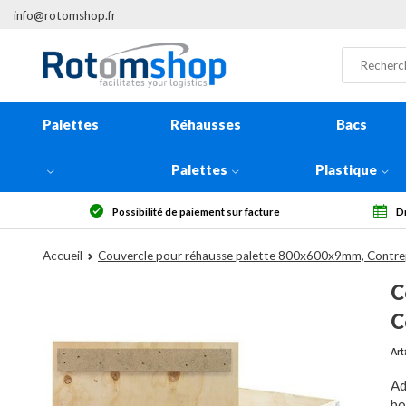
info@rotomshop.fr
Palettes
Réhausses
Bacs
Palettes
Plastique
é de paiement sur facture
Droit de rétractation sous 14 jours
Accueil
Couvercle pour réhausse palette 800x600x9mm, Contre
C
C
Art
Ad
bo