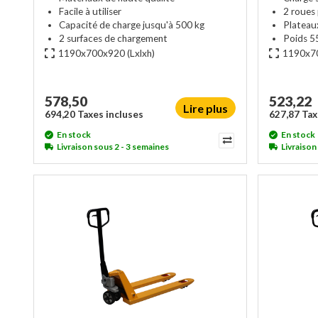
Facile à utiliser
2 roues
Capacité de charge jusqu'à 500 kg
Platea
2 surfaces de chargement
Poids 5
1190x700x920
(Lxlxh)
1190x7
578,50
523,22
Lire plus
694,20 Taxes incluses
627,87 Tax
En stock
En stock
Livraison sous 2 - 3 semaines
Livraison