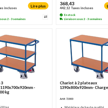
368,43
Lire plus
es incluses
442,12 Taxes incluses
En stock
 sous 2 - 3 semaines
Livraison sous 2 - 3 semaines
 3
Chariot à 2 plateaux
x1190x700x920mm -
1390x800x920mm- Charge
00 kg
Art#: 72800
500 kg
Matériaux de haute qualité