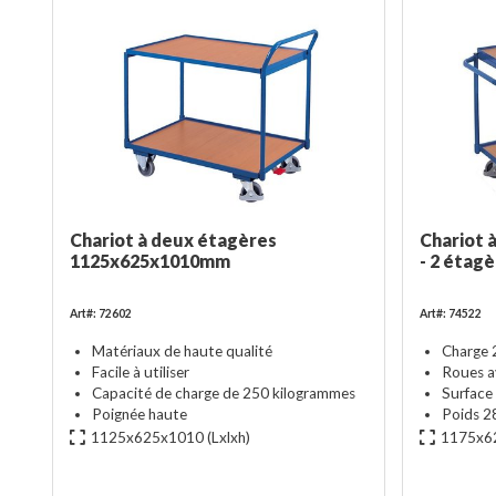
Chariot à deux étagères
Chariot
1125x625x1010mm
- 2 étag
Art#: 72602
Art#: 74522
Matériaux de haute qualité
Charge 
Facile à utiliser
Roues a
Capacité de charge de 250 kilogrammes
Surfac
Poignée haute
Poids 2
1125x625x1010
(Lxlxh)
1175x6