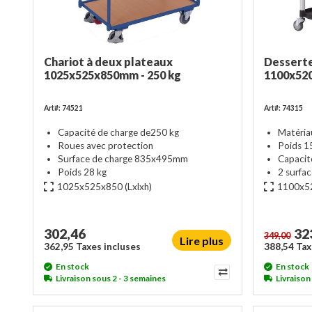
Chariot à deux plateaux
Desserte
1025x525x850mm - 250 kg
1100x520
Art#: 74521
Art#: 74315
Capacité de charge de250 kg
Matéria
Roues avec protection
Poids 1
Surface de charge 835x495mm
Capacit
Poids 28 kg
2 surfa
1025x525x850
(Lxlxh)
1100x5
302,46
32
349,00
Lire plus
362,95 Taxes incluses
388,54 Tax
En stock
En stock
Livraison sous 2 - 3 semaines
Livraison