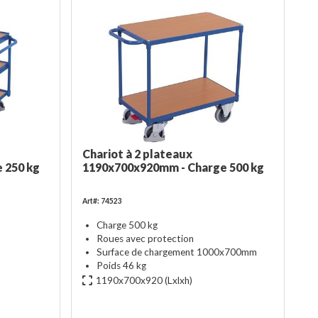
Chariot à 2 plateaux
 250 kg
1190x700x920mm - Charge 500 kg
Art#: 74523
Charge 500 kg
Roues avec protection
Surface de chargement 1000x700mm
Poids 46 kg
1190x700x920
(Lxlxh)