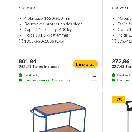
Art#: 73800
Art#: 72411
4 plateaux 1650x650 mm
Matéria
Roues avec protection des pieds
Facile à 
Capacité de charge 400 kg
Capacit
Poids 101.5 kilogrammes
Poids 1
1805x650x1855
(Lxlxh)
675x41
801,84
272,86
Lire plus
962,21 Taxes incluses
327,43 Tax
En stock
En stock
Livraison sous 2 - 3 semaines
Livraison
-7%