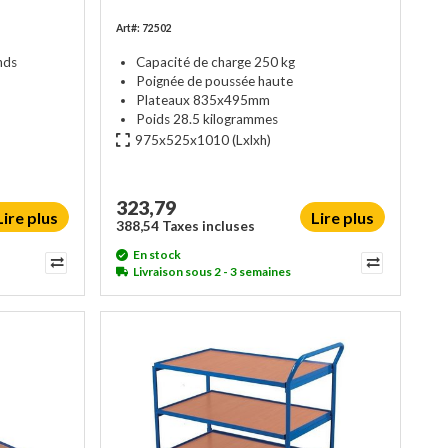
Art#: 72502
nds
Capacité de charge 250 kg
Poignée de poussée haute
Plateaux 835x495mm
Poids 28.5 kilogrammes
975x525x1010
(Lxlxh)
323,79
Lire plus
Lire plus
388,54 Taxes incluses
En stock
Livraison sous 2 - 3 semaines