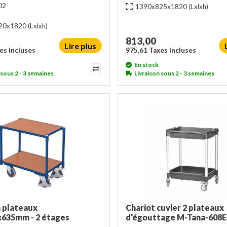
02
1390x825x1820
(Lxlxh)
20x1820
(Lxlxh)
813,00
Lire plus
es incluses
975,61 Taxes incluses
En stock
 sous 2 - 3 semaines
Livraison sous 2 - 3 semaines
à plateaux
Chariot cuvier 2 plateaux
635mm - 2 étages
d'égouttage M-Tana-608E