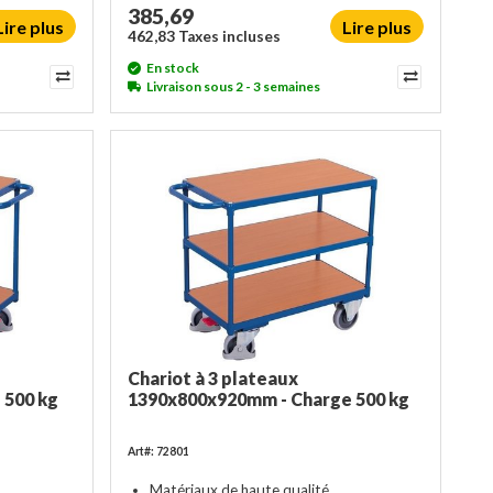
385,69
Lire plus
Lire plus
462,83 Taxes incluses
En stock
Livraison sous 2 - 3 semaines
Chariot à 3 plateaux
 500 kg
1390x800x920mm - Charge 500 kg
Art#: 72801
Matériaux de haute qualité