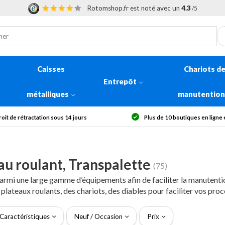
Rotomshop.fr est noté avec un
4.3
/5
Caisses
Chariots d
Entrepôt
métalliques
manutentio
 de 10 boutiques en ligne en Europe
Livraison offerte dès 300
au roulant, Transpalette
(75)
armi une large gamme d’équipements afin de faciliter la manutentio
lateaux roulants, des chariots, des diables pour faciliter vos proc
Caractéristiques
Neuf / Occasion
Prix