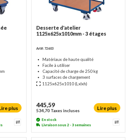
sée
Desserte d'atelier
1125x625x1010mm - 3 étages
Art#: 72603
Matériaux de haute qualité
Facile à utiliser
0mm
Capacité de charge de 250 kg
3 surfaces de chargement
1125x625x1010
(Lxlxh)
445,59
Lire plus
Lire plus
534,70 Taxes incluses
En stock
és
Livraison sous 2 - 3 semaines