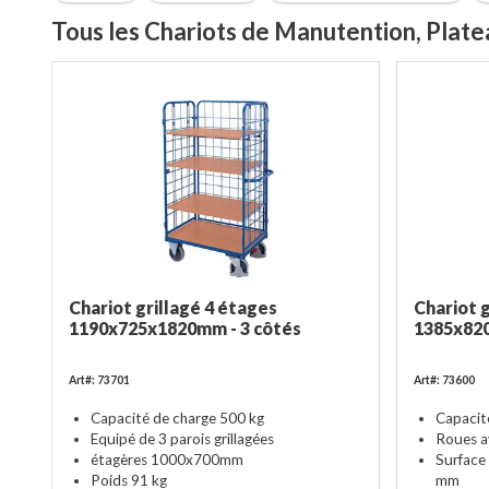
Tous les Chariots de Manutention, Plate
Chariot grillagé 4 étages
Chariot 
1190x725x1820mm - 3 côtés
1385x820
Art#: 73701
Art#: 73600
Capacité de charge 500 kg
Capacit
Equipé de 3 parois grillagées
Roues a
étagères 1000x700mm
Surface
Poids 91 kg
mm