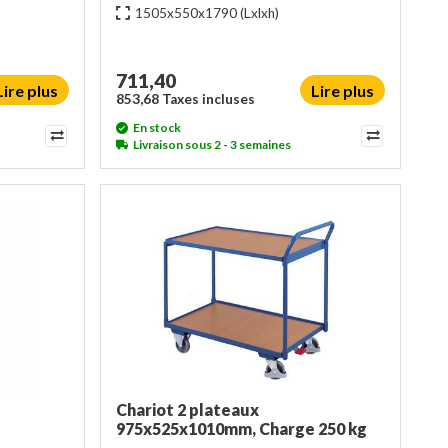
1505x550x1790
(Lxlxh)
711,40
Lire plus
Lire plus
853,68 Taxes incluses
En stock
Livraison sous 2 - 3 semaines
Chariot 2 plateaux
975x525x1010mm, Charge 250 kg