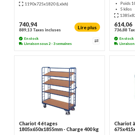
Poids 1
1190x725x1820
(Lxlxh)
5 kilos
1385x8
740,94
614,06
Lire plus
889,13 Taxes incluses
736,88 Tax
En stock
En stock
Livraison sous 2 - 3 semaines
Livraison
Chariot 4 étages
Chariot 
1805x650x1855mm - Charge 400 kg
675x415x