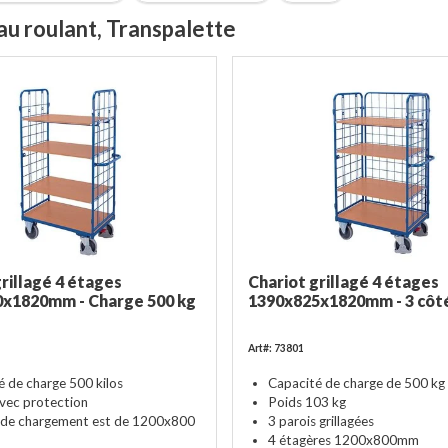
au roulant, Transpalette
grillagé 4 étages
Chariot grillagé 4 étages
x1820mm - Charge 500 kg
1390x825x1820mm - 3 côt
Art#: 73801
é de charge 500 kilos
Capacité de charge de 500 kg
vec protection
Poids 103 kg
 de chargement est de 1200x800
3 parois grillagées
4 étagères 1200x800mm