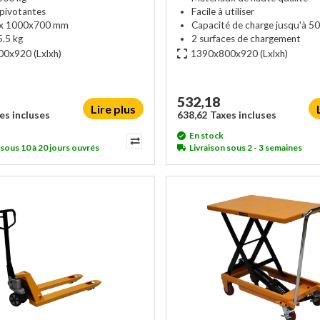
 pivotantes
Facile à utiliser
ux 1000x700 mm
Capacité de charge jusqu'à 50
5.5 kg
2 surfaces de chargement
00x920
(Lxlxh)
1390x800x920
(Lxlxh)
532,18
Lire plus
es incluses
638,62 Taxes incluses
En stock
 sous 10 à 20 jours ouvrés
Livraison sous 2 - 3 semaines