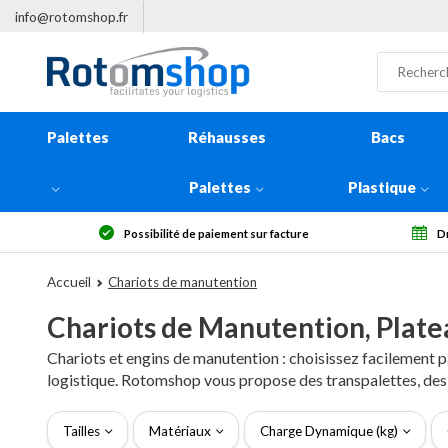
info@rotomshop.fr
Palettes
Réhausses
Bacs
Palettes
Plastique
Droit de rétractation sous 14 jours
Plus
Accueil
Chariots de manutention
Chariots de Manutention, Plate
Chariots et engins de manutention : choisissez facilement p
logistique. Rotomshop vous propose des transpalettes, des p
Tailles
Matériaux
Charge Dynamique (kg)