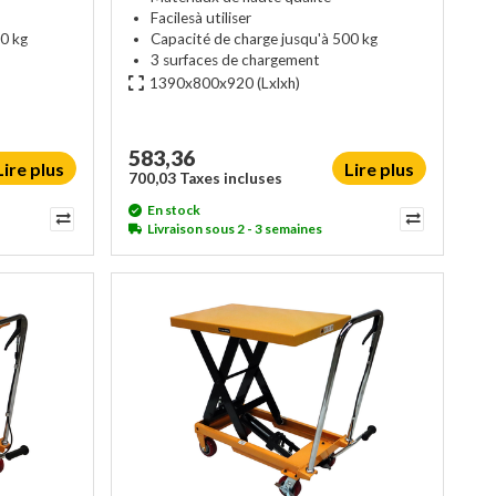
Facilesà utiliser
0 kg
Capacité de charge jusqu'à 500 kg
3 surfaces de chargement
1390x800x920
(Lxlxh)
583,36
Lire plus
Lire plus
700,03 Taxes incluses
En stock
Livraison sous 2 - 3 semaines