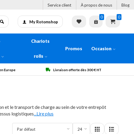
Service client
À propos de nous
Blog
0
0
My Rotomshop
e
Chariots
Promos
Occasion
n
rolls
 € HT
Qualité garantie
n et le transport de charge au sein de votre entrepôt
essus logistiques
...Lire plus