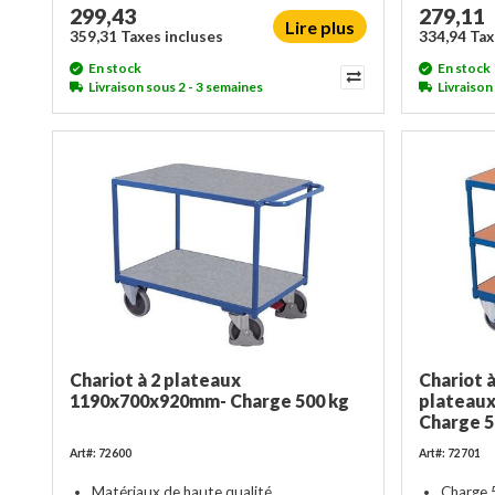
299,43
279,11
Lire plus
359,31 Taxes incluses
334,94 Tax
En stock
En stock
Livraison sous 2 - 3 semaines
Livraison
Chariot à 2 plateaux
Chariot à
1190x700x920mm- Charge 500 kg
plateau
Charge 5
Art#: 72600
Art#: 72701
Matériaux de haute qualité
Charge 