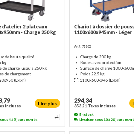
 d'atelier 2 plateaux
Chariot à dossier de pous
x950mm - Charge 250 kg
1100x600x945mm - Léger
Art#: 71602
ux de haute qualité
Charge de 200 kg
5 kg
Roues avec protection
é de charge jusqu'à 250 kg
Surface de charge 1000x60
ces de chargement
Poids 22.5 kg
20x950
(Lxlxh)
1100x600x945
(Lxlxh)
3,79
294,34
Lire plus
es incluses
353,21 Taxes incluses
En stock
 sous 4 à 5 jours ouvrés
Livraison sous 10 à 20 jours ouvr