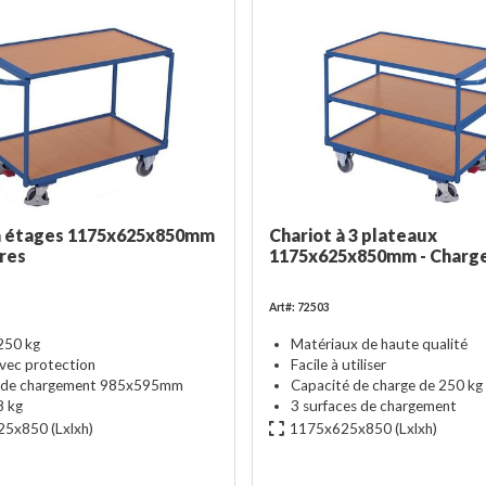
 à étages 1175x625x850mm
Chariot à 3 plateaux
ères
1175x625x850mm - Charge
Art#: 72503
250 kg
Matériaux de haute qualité
vec protection
Facile à utiliser
e de chargement 985x595mm
Capacité de charge de 250 kg
8 kg
3 surfaces de chargement
25x850
(Lxlxh)
1175x625x850
(Lxlxh)