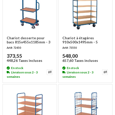
Chariot desserte pour
Chariot à étagères
bacs 815x455x1185mm - 3
910x500x1495mm - 5
étages
plateaux - Charge 500 kg
Art#: 72450
Art#: 73550
373,55
548,00
448,26 Taxes incluses
657,60 Taxes incluses
En stock
En stock
Livraison sous 2 - 3
Livraison sous 2 - 3
semaines
semaines