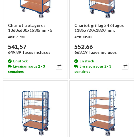
Chariot a étagères
Chariot grillagé 4 étages
1060x600x1530mm - 5
1185x720x1820 mm,
plateaux - Charge 250 kg
Charge 500 kg
Art#: 73650
Art#: 73500
541,57
552,66
649,89 Taxes incluses
663,19 Taxes incluses
En stock
En stock
Livraison sous 2 - 3
Livraison sous 2 - 3
semaines
semaines