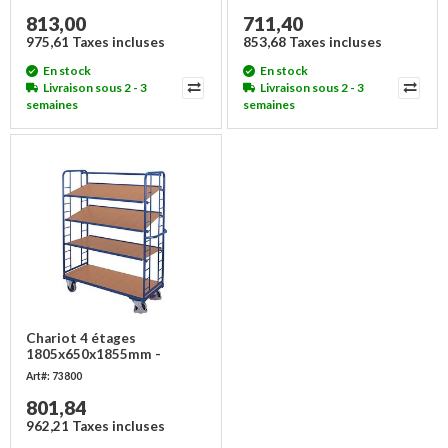
813,00
711,40
975,61 Taxes incluses
853,68 Taxes incluses
En stock
En stock
Livraison sous 2 - 3
Livraison sous 2 - 3
semaines
semaines
Chariot 4 étages
1805x650x1855mm -
Charge 400 kg
Art#: 73800
801,84
962,21 Taxes incluses