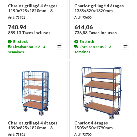
Chariot grillagé 4 étages
Chariot grillagé 4 étages
1190x725x1820mm - 3
1385x820x1820mm -
côtés
Charge 500 kg
Art#: 73701
Art#: 73600
740,94
614,06
889,13 Taxes incluses
736,88 Taxes incluses
En stock
En stock
Livraison sous 2 - 3
Livraison sous 2 - 3
semaines
semaines
Chariot grillagé 4 étages
Chariot 4 étages
1390x825x1820mm - 3
1505x550x1790mm -
côtés
Charge 250 kg
Art#: 73801
Art#: 73700