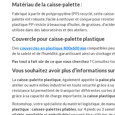
Matériau de la caisse-palette :
Fabriqué à partir de polypropylène (PP) recyclé, cette caisse
palette est robuste, facile à nettoyer et conçue pour résiste
plastique PP résiste à beaucoup d'huiles, de graisses, d'acide
utilisée dans des laboratoires et des ateliers.
Couvercle pour caisse-palette plastique
Des
couvercles en plastique 800x600 mm
compatibles peuve
de la saleté et de l'humidité, garantissant ainsi un stockage e
Pas tout à fait sûr de ce que vous cherchez ?
Consultez to
Vous souhaitez avoir plus d’informations sur
La
caisse-palette plastique
, également appelée la
palox pl
atelier ou autre milieu industriel en toute sécurité grâce à 
résistance lui permettent de transporter différentes sortes d
grâce à sa capacité de charge importante, la
caisse plastique
Rotomshop, votre spécialiste du matériel logistique, de ma
plastique
:
caisses-palettes pliables
, sur 4 pieds ou 3 seme
pliable
,
empilable
et
emboîtable
) peuvent être utilisées de