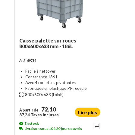
Caisse palette sur roues
800x600x633 mm - 186L
Art#: 69734
Facile à nettoyer
Contenance 186 L
Avec 4 roulettes pivotantes
Fabriquée en plastique PP recyclé
800x600x633
(Lxlxh)
72,10
A partir de
Lire plus
87,24 Taxes incluses
En stock
Livraison sous 10 à 20 jours ouvrés