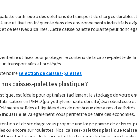
 palette contribue à des solutions de transport de charges durables. 
r à une utilisation fréquente dans des environnements industriels exi
s et de lessives alcalines. Cette caisse palette roulante peut donc é
nt être utilisés pour protéger le contenu de la caisse-palette de la
t un transport sûrs et protégés.
ute notre
sélection de caisses-palettes
 nos caisses-palettes plastique ?
astique
, est idéale pour optimiser facilement le stockage de votre en
sa fabrication en PEHD (polyéthylène haute densité). Sa robustesse et
'éléments solides et liquides dans de nombreux domaines d’activités.
 industrielle
va également vous permettre de faire des économies.
nutention et de stockage vous propose une large gamme de
caisses-p
lles ou encore sur roulettes. Nos
caisses-palettes plastique
(
caiss
 différentes façons : le transport et le stockage de divers marchandi