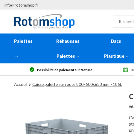
info@rotomshop.fr
Palettes
Réhausses
Bacs
Palettes
Plastique
e
Droit de rétractation sous 14 jours
Plu
Accueil
Caisse palette sur roues 800x600x633 mm - 186L
C
Art
Ca
st
un