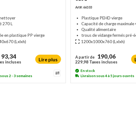
Art#: 66103
 nettoyer
Plastique PEHD vierge
é 270 L
Capacité de charge maximale 
Qualité alimentaire
ée en plastique PP vierge
trous de vidange fermés pré-
40x670
(Lxlxh)
1200x1000x760
(Lxlxh)
93,34
190,06
A partir de
Lire plus
es incluses
229,98 Taxes incluses
En stock
 sous 2 - 3 semaines
Livraison sous 4 à 5 jours ouvrés