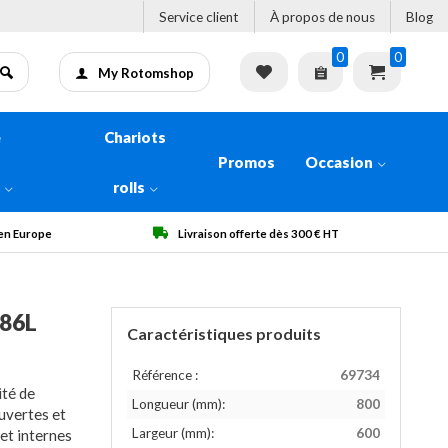
Service client
À propos de nous
Blog
0
0
My Rotomshop
e
Chariots
Promos
Occasion
n
rolls
0 € HT
Qualité garantie
186L
Caractéristiques produits
Référence :
69734
ité de
Longueur (mm):
800
uvertes et
Largeur (mm):
600
et internes