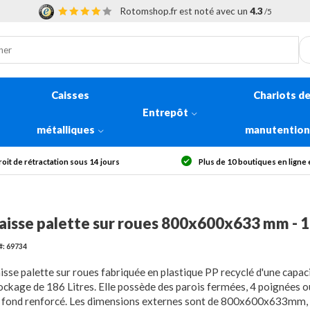
Rotomshop.fr est noté avec un
4.3
/5
Caisses
Chariots d
Entrepôt
métalliques
manutentio
s de 10 boutiques en ligne en Europe
Livraison offerte dès 30
aisse palette sur roues 800x600x633 mm - 
#: 69734
isse palette sur roues fabriquée en plastique PP recyclé d'une capac
ockage de 186 Litres. Elle possède des parois fermées, 4 poignées o
 fond renforcé. Les dimensions externes sont de 800x600x633mm, 