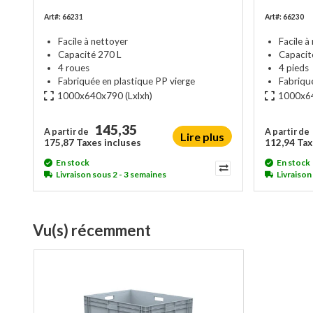
Art#: 66231
Art#: 66230
Facile à nettoyer
Facile à
Capacité 270 L
Capacit
4 roues
4 pieds
Fabriquée en plastique PP vierge
Fabriqu
1000x640x790
(Lxlxh)
1000x6
145,35
A partir de
A partir de
Lire plus
175,87 Taxes incluses
112,94 Tax
En stock
En stock
Livraison sous 2 - 3 semaines
Livraison
Vu(s) récemment