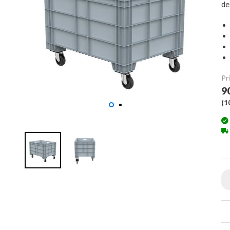
d
Pri
9
(
1