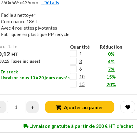
e 760x565x435mm.
...Détails
Facile à nettoyer
Contenance 186 L
Avec 4 roulettes pivotantes
Fabriquée en plastique PP recyclé
x unitaire
Quantité
Réduction
0,12
1
0%
HT
3
08,15
Taxes incluses)
4%
6
7%
En stock
10
15%
Livraison sous 10 à 20 jours ouvrés
15
20%
-
+
Ajouter au panier
Livraison gratuite à partir de 300 € HT d'achat