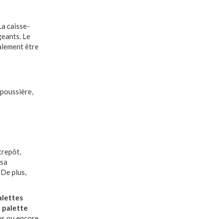
La caisse-
geants. Le
galement être
 poussière,
trepôt,
 sa
 De plus,
alettes
e palette
ses ou encore