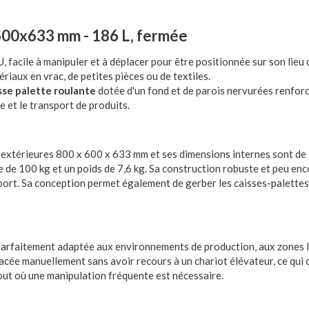
x600x633 mm - 186 L, fermée
, facile à manipuler et à déplacer pour être positionnée sur son lieu d
riaux en vrac, de petites pièces ou de textiles.
sse palette roulante
dotée d'un fond et de parois nervurées renforc
e et le transport de produits.
extérieures 800 x 600 x 633 mm et ses dimensions internes sont de
e de 100 kg et un poids de 7,6 kg. Sa construction robuste et peu e
sport. Sa conception permet également de gerber les caisses-palettes
t parfaitement adaptée aux environnements de production, aux zones 
placée manuellement sans avoir recours à un chariot élévateur, ce qui 
out où une manipulation fréquente est nécessaire.