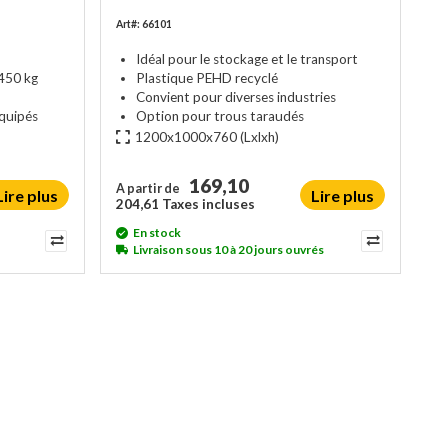
Art#: 66101
Idéal pour le stockage et le transport
450 kg
Plastique PEHD recyclé
Convient pour diverses industries
équipés
Option pour trous taraudés
1200x1000x760
(Lxlxh)
169,10
A partir de
Lire plus
Lire plus
204,61 Taxes incluses
En stock
Livraison sous 10 à 20 jours ouvrés