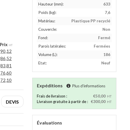
Hauteur (mm):
633
Poids (kg):
7,6
Matériau:
Plastique PP recyclé
Couvercle:
Non
Fond:
Fermé
Prix
HT
Parois latérales:
Fermées
90,12
Volume (L):
186
86,52
Etat:
Neuf
83,81
76,60
72,10
Expéditions
Plus d'informations
Frais de livraison :
€50,00
HT
DEVIS
Livraison gratuite à partir de :
€300,00
HT
Évaluations