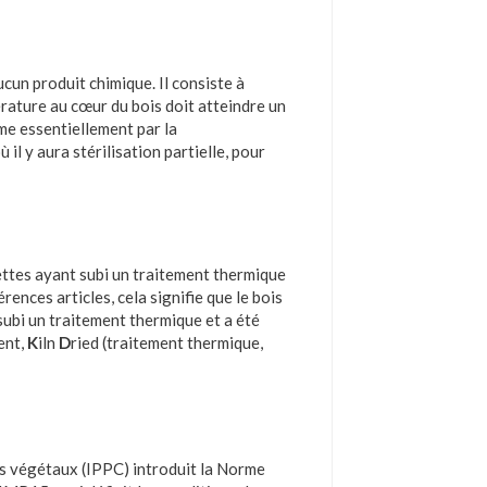
aucun produit chimique. Il consiste à
érature au cœur du bois doit atteindre un
me essentiellement par la
 il y aura stérilisation partielle, pour
ettes ayant subi un traitement thermique
ences articles, cela signifie que le bois
subi un traitement thermique et a été
ent,
K
iln
D
ried (traitement thermique,
es végétaux (IPPC) introduit la Norme