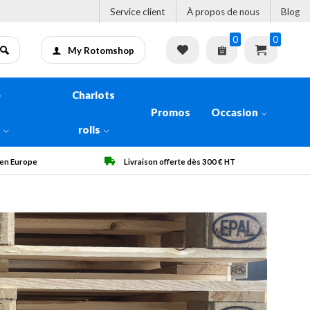
Service client
À propos de nous
Blog
0
0
My Rotomshop
e
Chariots
Promos
Occasion
n
rolls
0 € HT
Qualité garantie