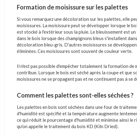
Formation de moisissure sur les palettes
Si vous remarquez une décoloration sur les palettes, elle pe
moisissures. La moisissure peut se développer lorsque le boi
est stocké à l'extérieur sous la pluie. Le bleuissement est u
dans le bois lorsque des champignons bleus s'installent dan
décoloration bleu-gris. D'autres moisissures se développent
éliminées. Ces moisissures sont souvent de couleur verte.
Il n'est pas possible d'empêcher totalement la formation de 
contribue. Lorsque le bois est séché après la coupe et que so
moisissures ne se propagent pas et ne continuent pas à se 
Comment les palettes sont-elles séchées ?
Les palettes en bois sont séchées dans une four de traiteme
d'humidité est spécifié et la température augmente lentement
ce qui réduit le pourcentage d'humidité et minimise ainsi le 
qu'on appelle le traitement du bois KD (Kiln Dried).