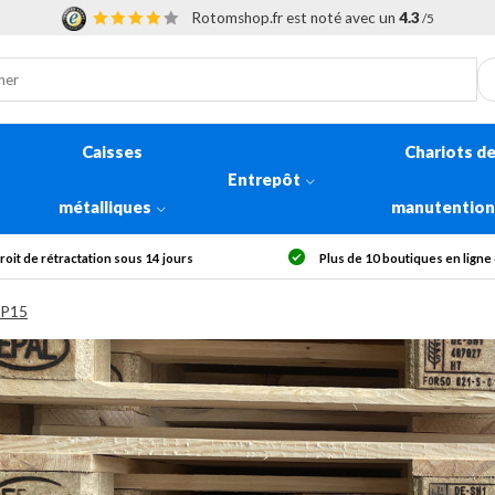
Rotomshop.fr est noté avec un
4.3
/5
Caisses
Chariots d
Entrepôt
métalliques
manutentio
 de 10 boutiques en ligne en Europe
Livraison offerte dès 30
MP15