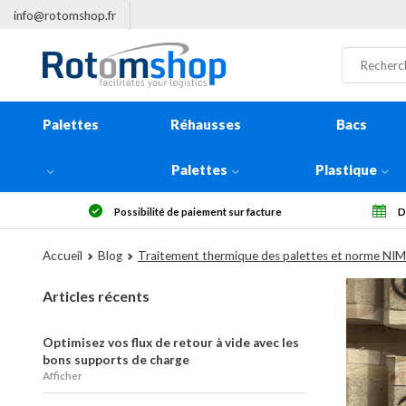
info@rotomshop.fr
Palettes
Réhausses
Bacs
Palettes
Plastique
Droit de rétractation sous 14 jours
Plus
Accueil
Blog
Traitement thermique des palettes et norme NI
Articles récents
Optimisez vos flux de retour à vide avec les
bons supports de charge
Afficher