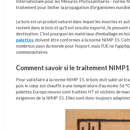
Internationale pour les Mesures Phytosanitaires - norme NI
traitement pour limiter la propagation d'organismes nuisible
Le bois est un produit naturel dans lequel les insectes et aut
restent dans le bois et qu'il est ensuite exporté, ils peuve
destination. C'est pourquoi les matériaux d'emballage en bois
palettes
, doivent être conformes à la norme NIMP 15. Cett
nombreux pays du monde pour l'export, mais l'UE ne l'appliqu
communautaires.
Comment savoir si le traitement NIMP15
Pour satisfaire à la norme NIMP 15, le bois doit subir un tr
puis le cœur est chauffé à une température d'au moins 56 °
palettes Europe neuves sont traitées HT et séchées de man
exigences de la NIMP 15. Elles sont donc toujours adaptées 