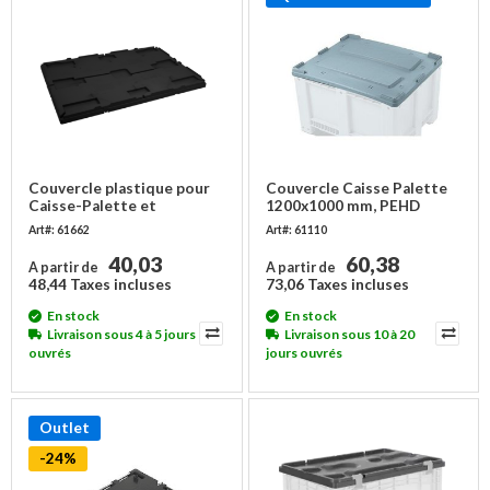
Couvercle plastique pour
Couvercle Caisse Palette
Caisse-Palette et
1200x1000 mm, PEHD
Réhausse 1210x1010 mm -
Alimentaire
Art#: 61662
Art#: 61110
PP, noir
40,03
60,38
A partir de
A partir de
48,44 Taxes incluses
73,06 Taxes incluses
En stock
En stock
Livraison sous 4 à 5 jours
Livraison sous 10 à 20
ouvrés
jours ouvrés
Outlet
-24%