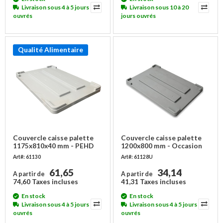
Livraison sous 4 à 5 jours
Livraison sous 10 à 20
ouvrés
jours ouvrés
Qualité Alimentaire
Couvercle caisse palette
Couvercle caisse palette
1175x810x40 mm - PEHD
1200x800 mm - Occasion
Art#: 61130
Art#: 61128U
61,65
34,14
A partir de
A partir de
74,60 Taxes incluses
41,31 Taxes incluses
En stock
En stock
Livraison sous 4 à 5 jours
Livraison sous 4 à 5 jours
ouvrés
ouvrés