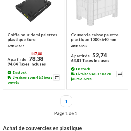
Coiffe pour demi palettes
Couvercle caisse palette
plastique Euro
plastique 1000x640 mm
Art#: 61667
Art#: 66232
117,00
52,74
A partir de
78,38
A partir de
63,81 Taxes incluses
94,84 Taxes incluses
En stock
En stock
Livraison sous 10 à 20
Livraison sous 4 à 5 jours
jours ouvrés
ouvrés
1
Page 1 de 1
Achat de couvercles en plastique