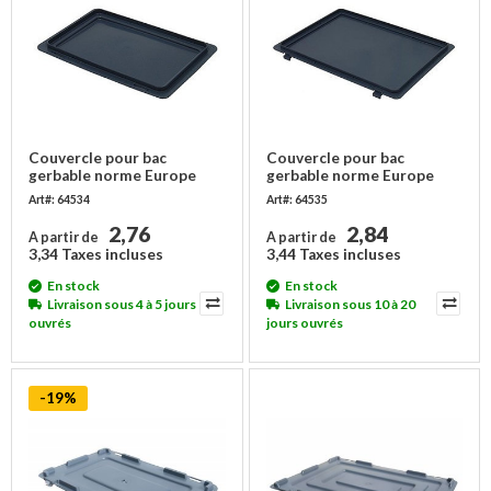
Couvercle pour bac
Couvercle pour bac
gerbable norme Europe
gerbable norme Europe
300x200x16mm, sans
300x200x16mm, avec
Art#: 64534
Art#: 64535
charnière
charnières
2,76
2,84
A partir de
A partir de
3,34 Taxes incluses
3,44 Taxes incluses
En stock
En stock
Livraison sous 4 à 5 jours
Livraison sous 10 à 20
ouvrés
jours ouvrés
-19%