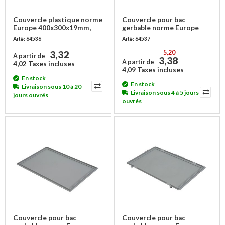
Couvercle plastique norme
Couvercle pour bac
Europe 400x300x19mm,
gerbable norme Europe
extra solide
400x300x19 mm - 2
Art#: 64536
Art#: 64537
charnières
3,32
5,20
A partir de
3,38
A partir de
4,02 Taxes incluses
4,09 Taxes incluses
En stock
En stock
Livraison sous 10 à 20
Livraison sous 4 à 5 jours
jours ouvrés
ouvrés
Couvercle pour bac
Couvercle pour bac