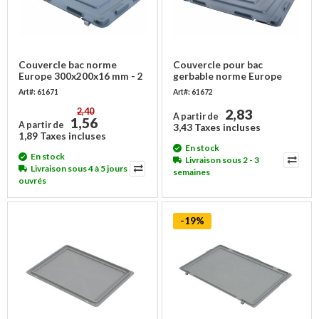
Couvercle bac norme
Couvercle pour bac
Europe 300x200x16 mm - 2
gerbable norme Europe
charnières
400x300x19mm, sans
Art#: 61671
Art#: 61672
charnières
2,40
2,83
A partir de
1,56
A partir de
3,43 Taxes incluses
1,89 Taxes incluses
En stock
En stock
Livraison sous 2 - 3
Livraison sous 4 à 5 jours
semaines
ouvrés
-19%