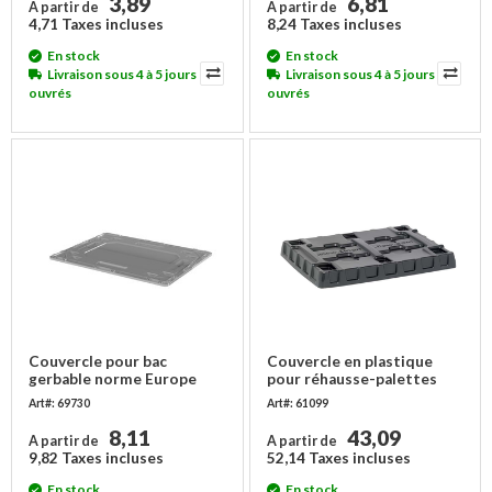
3,89
6,81
A partir de
A partir de
4,71 Taxes incluses
8,24 Taxes incluses
En stock
En stock
Livraison sous 4 à 5 jours
Livraison sous 4 à 5 jours
ouvrés
ouvrés
Couvercle pour bac
Couvercle en plastique
gerbable norme Europe
pour réhausse-palettes
800x600x10 mm - sans
800x600 mm - PEHD
Art#: 69730
Art#: 61099
charnières
8,11
43,09
A partir de
A partir de
9,82 Taxes incluses
52,14 Taxes incluses
En stock
En stock