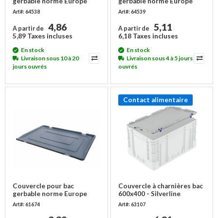
gerbable norme Europe
gerbable norme Europe
600x400x16 mm - sans
600x400x16 mm - 2
Art#: 64538
Art#: 64539
charnières
charnières
4,86
5,11
A partir de
A partir de
5,89 Taxes incluses
6,18 Taxes incluses
En stock
En stock
Livraison sous 10 à 20
Livraison sous 4 à 5 jours
jours ouvrés
ouvrés
Contact alimentaire
Couvercle pour bac
Couvercle à charnières bac
gerbable norme Europe
600x400 - Silverline
600x400x19 mm - sans
Art#: 61674
Art#: 63107
charnières