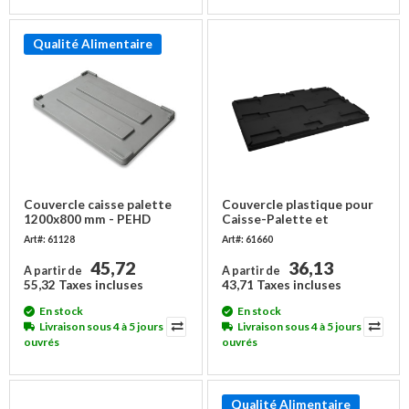
Qualité Alimentaire
Couvercle caisse palette
Couvercle plastique pour
1200x800 mm - PEHD
Caisse-Palette et
Alimentaire
Réhausse 1220x820 mm -
Art#: 61128
Art#: 61660
Noir
45,72
36,13
A partir de
A partir de
55,32 Taxes incluses
43,71 Taxes incluses
En stock
En stock
Livraison sous 4 à 5 jours
Livraison sous 4 à 5 jours
ouvrés
ouvrés
Qualité Alimentaire