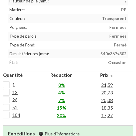
Hauteur de pile (mm):
/
Matière:
PP
Couleur:
Transparent
Poignées:
Fermées
Type de parois:
Fermées
Type de Fond:
Fermé
Dim. intérieures (mm):
540x367x302
État:
Occasion
Quantité
Réduction
Prix
HT
1
0%
21,59
13
4%
20,73
26
7%
20,08
52
15%
18,35
104
20%
17,27
Expéditions
Plus d'informations