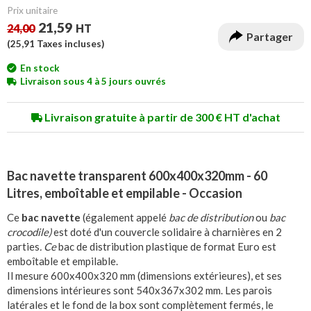
Prix unitaire
21,59
24,00
HT
Partager
(
25,91
Taxes incluses)
En stock
Livraison sous 4 à 5 jours ouvrés
Livraison gratuite à partir de 300 € HT d'achat
Bac navette transparent 600x400x320mm - 60
Litres, emboîtable et empilable - Occasion
Ce
bac navette
(également appelé
bac de distribution
ou
bac
crocodile)
est doté d'un couvercle solidaire à charnières en 2
parties
. Ce
bac de distribution plastique de format Euro est
emboîtable et empilable.
Il mesure 600x400x320 mm (dimensions extérieures), et ses
dimensions intérieures sont 540x367x302 mm. Les parois
latérales et le fond de la box sont complètement fermés, le