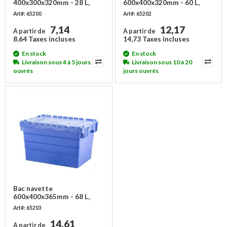
400x300x320mm - 28 L,
600x400x320mm - 60 L,
emboîtable
emboîtable
Art#: 65200
Art#: 65202
7,14
12,17
A partir de
A partir de
8,64 Taxes incluses
14,73 Taxes incluses
En stock
En stock
Livraison sous 4 à 5 jours
Livraison sous 10 à 20
ouvrés
jours ouvrés
Bac navette
600x400x365mm - 68 L,
emboîtable
Art#: 65203
14,61
A partir de