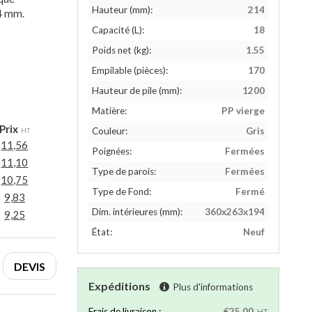
Hauteur (mm):
214
74 mm.
Capacité (L):
18
Poids net (kg):
1.55
Empilable (pièces):
170
Hauteur de pile (mm):
1200
Matière:
PP vierge
Prix
Couleur:
Gris
HT
11,56
Poignées:
Fermées
11,10
Type de parois:
Fermées
10,75
Type de Fond:
Fermé
9,83
Dim. intérieures (mm):
360x263x194
9,25
État:
Neuf
DEVIS
Expéditions
Plus d'informations
Frais de livraison :
€25,00
HT