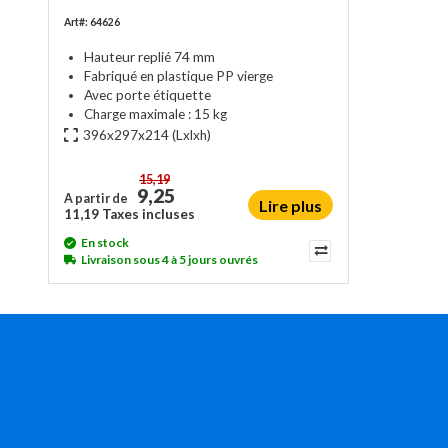
Art#: 64626
Hauteur replié 74 mm
Fabriqué en plastique PP vierge
Avec porte étiquette
Charge maximale : 15 kg
396x297x214
(Lxlxh)
15,19
9,25
A partir de
Lire plus
11,19 Taxes incluses
En stock
Livraison sous 4 à 5 jours ouvrés