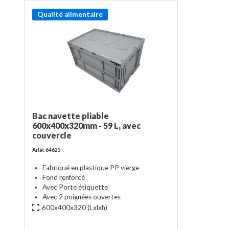
Qualité alimentaire
Bac navette pliable
600x400x320mm - 59 L, avec
couvercle
Art#: 64625
Fabriqué en plastique PP vierge
Fond renforcé
Avec Porte étiquette
Avec 2 poignées ouvertes
600x400x320
(Lxlxh)