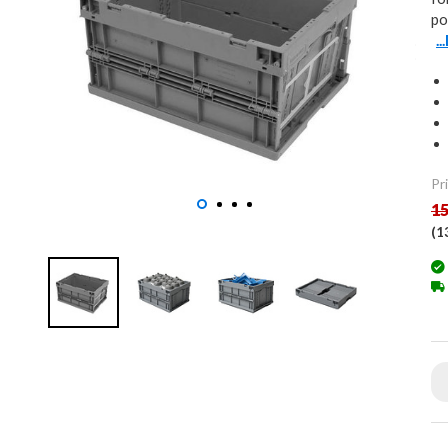
po
..
Pri
15
(
1