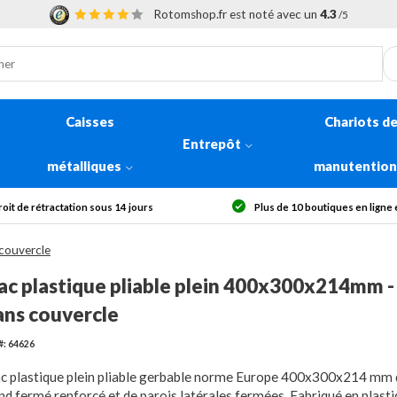
Rotomshop.fr est noté avec un
4.3
/5
Caisses
Chariots d
Entrepôt
métalliques
manutentio
 de rétractation sous 14 jours
Plus de 10 boutiques en ligne en
 couvercle
ac plastique pliable plein 400x300x214mm - 
ans couvercle
#: 64626
c plastique plein pliable gerbable norme Europe 400x300x214 mm 
nd fermé renforcé et de parois latérales fermées. Fabriqué en plast