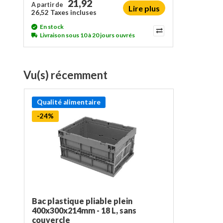
21,92
A partir de
Lire plus
26,52 Taxes incluses
En stock
Livraison sous 10 à 20 jours ouvrés
Vu(s) récemment
Qualité alimentaire
-24%
Bac plastique pliable plein
400x300x214mm - 18 L, sans
couvercle