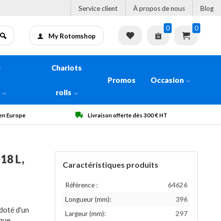
Service client
À propos de nous
Blog
0
0
My Rotomshop
e
Chariots
Promos
Occasion
n
rolls
 Europe
Livraison offerte dès 300 € HT
18 L,
Caractéristiques produits
Référence :
64626
Longueur (mm):
396
doté d'un
Largeur (mm):
297
ique