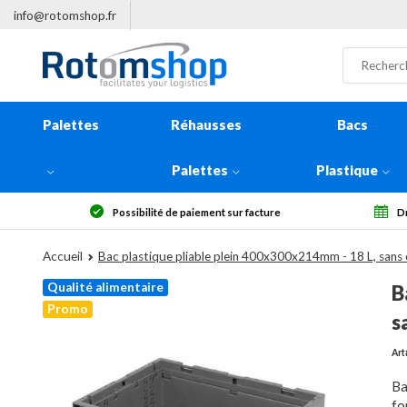
info@rotomshop.fr
Palettes
Réhausses
Bacs
Palettes
Plastique
Possibilité de paiement sur facture
Droit
Accueil
Bac plastique pliable plein 400x300x214mm - 18 L, sans
Qualité alimentaire
B
Promo
s
Art
Ba
fo