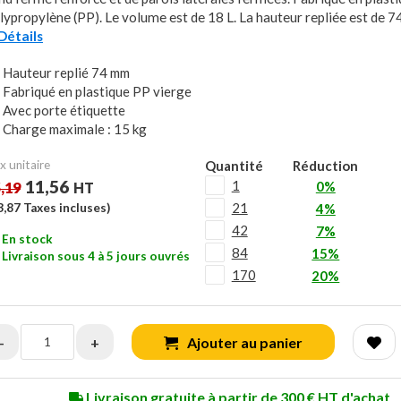
lypropylène (PP). Le volume est de 18 L. La hauteur repliée est de 
.Détails
Hauteur replié 74 mm
Fabriqué en plastique PP vierge
Avec porte étiquette
Charge maximale : 15 kg
x unitaire
Quantité
Réduction
11,56
1
0%
,19
HT
21
3,87
Taxes incluses)
4%
42
7%
En stock
84
15%
Livraison sous 4 à 5 jours ouvrés
170
20%
-
+
Ajouter au panier
Livraison gratuite à partir de 300 € HT d'achat