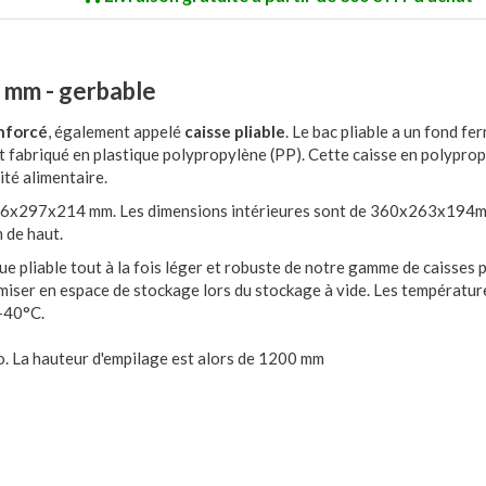
4 mm - gerbable
nforcé
, également appelé
caisse pliable
. Le bac pliable a un fond fe
t fabriqué en plastique polypropylène (PP). Cette caisse en polypro
ité alimentaire.
e 396x297x214 mm. Les dimensions intérieures sont de 360x263x194m
m de haut.
que pliable tout à la fois léger et robuste de notre gamme de caisses pl
omiser en espace de stockage lors du stockage à vide. Les températur
 +40°C.
ro. La hauteur d'empilage est alors de 1200 mm