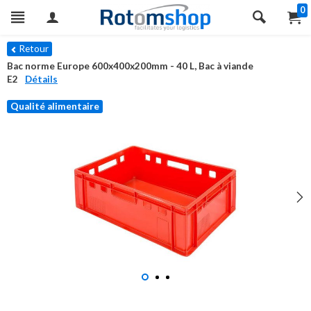
0
Retour
Bac norme Europe 600x400x200mm - 40 L, Bac à viande
E2
Détails
Qualité alimentaire