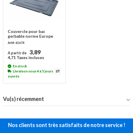
Couvercle pour bac
gerbable norme Europe
600x400x19 mm - sans
Art#: 61674
charnières
3,89
A partir de
4,71 Taxes incluses
En stock
Livraison sous 4 à 5 jours
ouvrés
Vu(s) récemment
Nos clients sont très satisfaits de notre service !