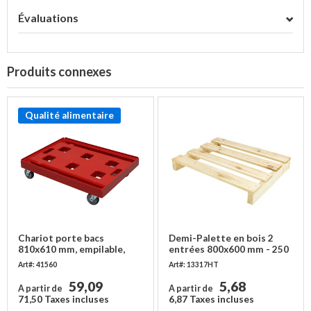
Évaluations
Produits connexes
Qualité alimentaire
Chariot porte bacs
Demi-Palette en bois 2
810x610 mm, empilable,
entrées 800x600 mm - 250
PEHD
kg - Neuf
Art#: 41560
Art#: 13317HT
59,09
5,68
A partir de
A partir de
71,50 Taxes incluses
6,87 Taxes incluses