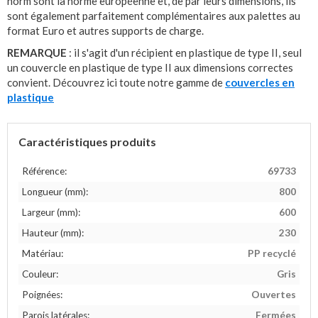
norm sont la norme européenne et, de par leurs dimensions, ils
sont également parfaitement complémentaires aux palettes au
format Euro et autres supports de charge.
REMARQUE
: il s'agit d'un récipient en plastique de type II, seul
un couvercle en plastique de type II aux dimensions correctes
convient. Découvrez ici toute notre gamme de
couvercles en
plastique
Caractéristiques produits
Référence:
69733
Longueur (mm):
800
Largeur (mm):
600
Hauteur (mm):
230
Matériau:
PP recyclé
Couleur:
Gris
Poignées:
Ouvertes
Parois latérales:
Fermées