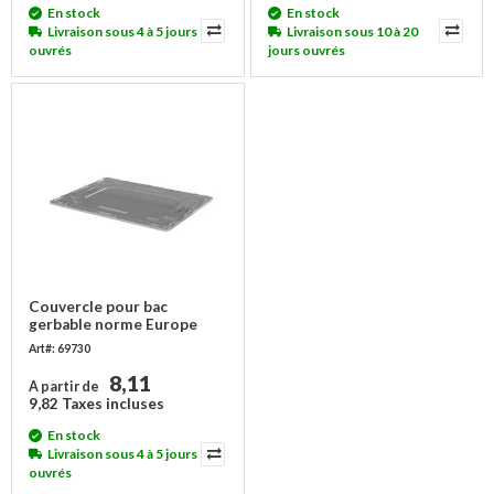
En stock
En stock
Livraison sous 4 à 5 jours
Livraison sous 10 à 20
ouvrés
jours ouvrés
Couvercle pour bac
gerbable norme Europe
800x600x10 mm - sans
Art#: 69730
charnières
8,11
A partir de
9,82 Taxes incluses
En stock
Livraison sous 4 à 5 jours
ouvrés