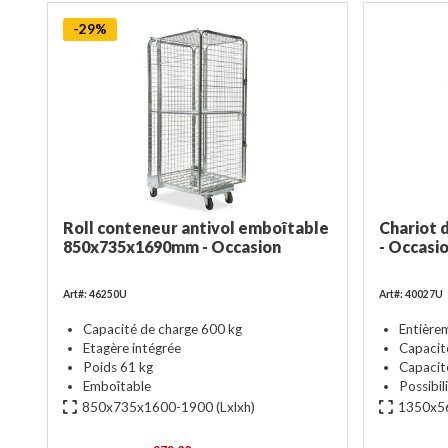
-29%
Roll conteneur antivol emboîtable
Chariot 
850x735x1690mm - Occasion
- Occasi
Art#: 46250U
Art#: 40027U
Capacité de charge 600 kg
Entière
Etagère intégrée
Capacit
Poids 61 kg
Capacit
Emboîtable
Possibil
850x735x1600-1900
(Lxlxh)
1350x5