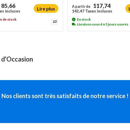
85,66
117,74
A partir de
Lire plus
es incluses
142,47 Taxes incluses
e de stock
En stock
Livraison sous 4 à 5 jours ouvrés
s d'Occasion
Nos clients sont très satisfaits de notre service !