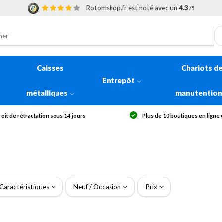
Rotomshop.fr est noté avec un
4.3
/5
Caisses
Chariots d
Entrepôt
métalliques
manutentio
oit de rétractation sous 14 jours
Plus de 10 boutiques en ligne
Caractéristiques
Neuf / Occasion
Prix