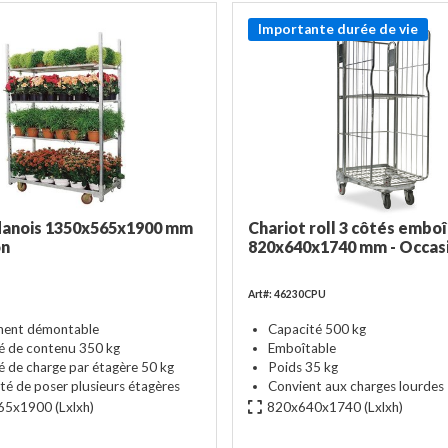
Importante durée de vie
danois 1350x565x1900 mm
Chariot roll 3 côtés embo
on
820x640x1740 mm - Occas
Art#: 46230CPU
ment démontable
Capacité 500 kg
é de contenu 350 kg
Emboîtable
é de charge par étagère 50 kg
Poids 35 kg
ité de poser plusieurs étagères
Convient aux charges lourdes
65x1900
(Lxlxh)
820x640x1740
(Lxlxh)