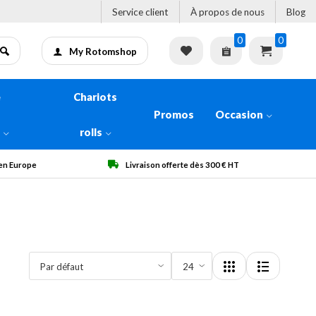
Service client
À propos de nous
Blog
0
0
My Rotomshop
e
Chariots
Promos
Occasion
n
rolls
 en Europe
Livraison offerte dès 300 € HT