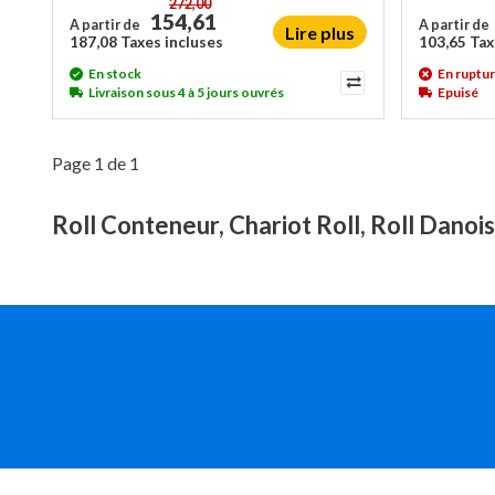
272,00
154,61
A partir de
A partir de
Lire plus
187,08 Taxes incluses
103,65 Tax
En stock
En ruptur
Livraison sous 4 à 5 jours ouvrés
Epuisé
Page 1 de 1
Roll Conteneur, Chariot Roll, Roll Danoi