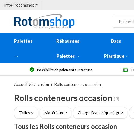
info@rotomshop.fr
Palettes
Réhausses
Bacs
Palettes
Plastique
Possibilité de paiement sur facture
Dr
Accueil
Occasion
Rolls conteneurs occasion
Rolls conteneurs occasion
(3)
Tailles
Matériaux
Charge Dynamique (kg)
Tous les Rolls conteneurs occasion