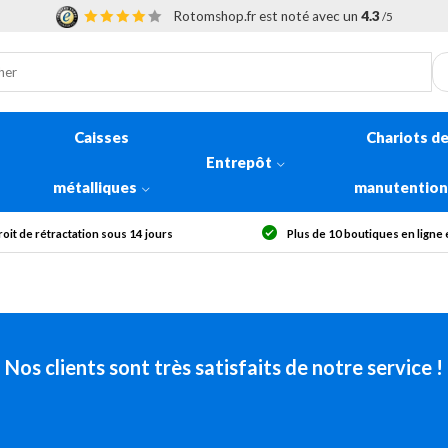
Rotomshop.fr est noté avec un
4.3
/5
Caisses
Chariots d
Entrepôt
métalliques
manutentio
oit de rétractation sous 14 jours
Plus de 10 boutiques en ligne
Nos clients sont très satisfaits de notre service !