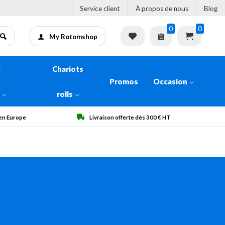
Service client
À propos de nous
Blog
0
0
My Rotomshop
e
Chariots
Promos
Occasion
n
rolls
 en Europe
Livraison offerte dès 300 € HT